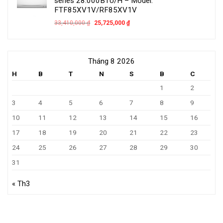
series 28.000BTU/H – Model:
FTF85XV1V/RF85XV1V
33,410,000
₫
25,725,000
₫
Tháng 8 2026
H
B
T
N
S
B
C
1
2
3
4
5
6
7
8
9
10
11
12
13
14
15
16
17
18
19
20
21
22
23
24
25
26
27
28
29
30
31
« Th3