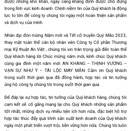
được những khó khăn, ngày càng khẳng định được chỗ đứng
trong lĩnh vực kinh doanh. Chính niềm tin của Quý khách là động
lực to lớn để công ty chúng tôi ngày một hoàn thiện sản phẩm
và dịch vụ của mình.
Nhân dịp đón mừng Năm mới và Tết cổ truyền Quý Mão 2023,
thay mặt toàn thể cán bộ nhân viên Công ty Cổ phần Thương
mại Kỹ thuật An Việt , chúng tôi xin trân trọng gửi đến toàn thể
Quý khách hàng lời Chúc mừng năm mới, kính chúc Quý khách
cùng gia đình một năm mới AN KHANG – THỊNH VƯỢNG –
VẠN SỰ NHƯ Ý – TÀI LỘC MAY MẮN. Cảm ơn Quý khách
trong suốt thời gian qua đã đồng hành, hợp tác và tin tưởng
ủng hộ công ty chúng tôi trong suốt thời gian qua.
Để đáp lại sự hợp tác, tin tưởng của Quý khách hàng, chúng tôi
cam kết sẽ cố gắng mang lại cho Quý khách những sản phẩm
tốt nhất, những dịch vụ nhiều tiện ích hơn nữa, đặc biệt hỗ trợ
hợp tác thúc đẩy quá trình sản xuất kinh doanh của Quý khách
ngày một phát triển vượt trội, bền vững hơn nữa. Chúng tôi luôn