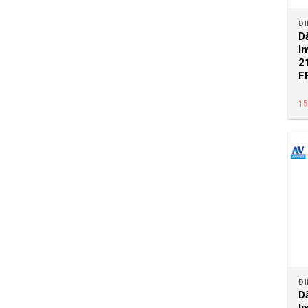
ĐI
D
I
2
F
15
ĐI
D