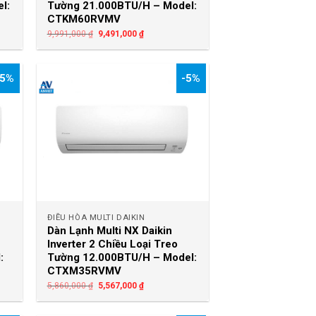
l:
Tường 21.000BTU/H – Model:
CTKM60RVMV
9,991,000
₫
9,491,000
₫
-5%
-5%
+
ĐIỀU HÒA MULTI DAIKIN
Dàn Lạnh Multi NX Daikin
Inverter 2 Chiều Loại Treo
:
Tường 12.000BTU/H – Model:
CTXM35RVMV
5,860,000
₫
5,567,000
₫