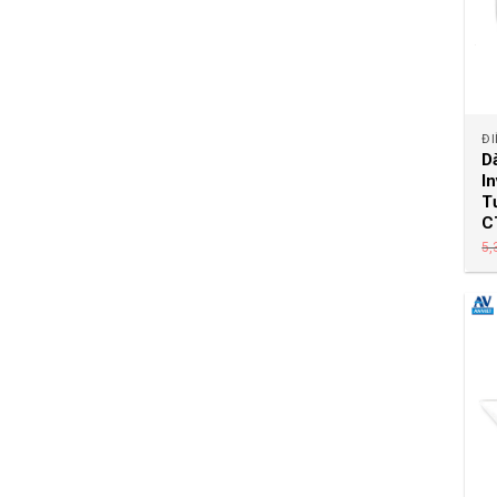
ĐI
D
I
T
C
5,