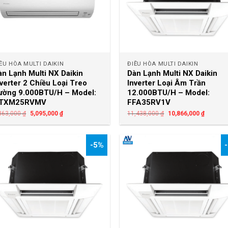
+
+
ỀU HÒA MULTI DAIKIN
ĐIỀU HÒA MULTI DAIKIN
àn Lạnh Multi NX Daikin
Dàn Lạnh Multi NX Daikin
nverter 2 Chiều Loại Treo
Inverter Loại Âm Trần
ường 9.000BTU/H – Model:
12.000BTU/H – Model:
TXM25RVMV
FFA35RV1V
363,000
₫
5,095,000
₫
11,438,000
₫
10,866,000
₫
-5%
+
+