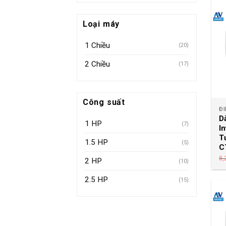
Loại máy
1 Chiều
(20)
2 Chiều
(17)
Công suất
ĐI
D
1 HP
(7)
I
T
1.5 HP
(5)
C
8,
2 HP
(10)
2.5 HP
(15)