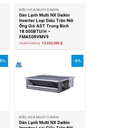
ĐIỀU HÒA MULTI DAIKIN
Dàn Lạnh Multi NX Daikin
Inverter Loại Giấu Trần Nối
Ống Gió AST Trung Bình
18.000BTU/H –
FMA50RVMV9
13,607,000
₫
12,926,000
₫
-5%
-5%
+
ĐIỀU HÒA MULTI DAIKIN
Dàn Lạnh Multi NX Daikin