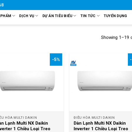
68
 PHẨM
DỊCH VỤ
DỰ ÁN TIÊU BIỂU
TIN TỨC
TUYỂN DỤNG
Showing 1–19 o
-5%
+
+
ỀU HÒA MULTI DAIKIN
ĐIỀU HÒA MULTI DAIKIN
àn Lạnh Multi NX Daikin
Dàn Lạnh Multi NX Daikin
nverter 1 Chiều Loại Treo
Inverter 1 Chiều Loại Treo