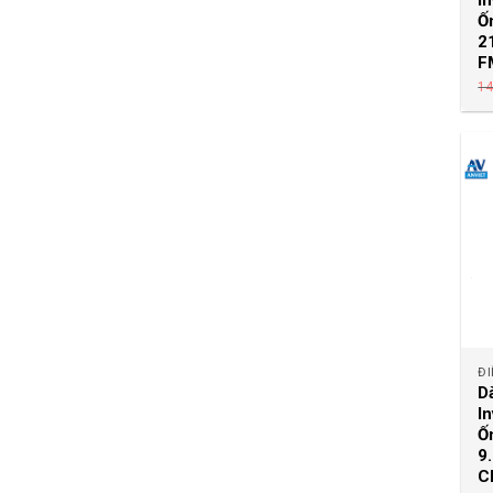
I
Ố
2
F
14
ĐI
D
I
Ố
9
C