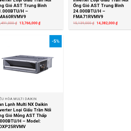
nverter Loại Giấu Trần Nối
Inverter Loại Giấu Trần Nối
ng Gió AST Trung Bình
Ống Gió AST Trung Bình
1.000BTU/H –
24.000BTU/H –
MA60RVMV9
FMA71RVMV9
,491,000
₫
13,766,000
₫
15,139,000
₫
14,382,000
₫
-5%
+
ỀU HÒA MULTI DAIKIN
àn Lạnh Multi NX Daikin
nverter Loại Giấu Trần Nối
ng Gió Mỏng AST Thấp
.000BTU/H – Model:
DXP25RVMV