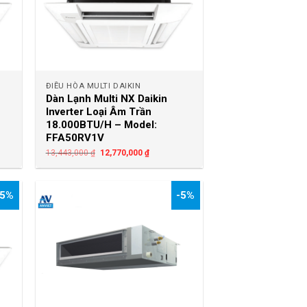
+
ĐIỀU HÒA MULTI DAIKIN
Dàn Lạnh Multi NX Daikin
Inverter Loại Âm Trần
18.000BTU/H – Model:
FFA50RV1V
13,443,000
₫
12,770,000
₫
-5%
-5%
+