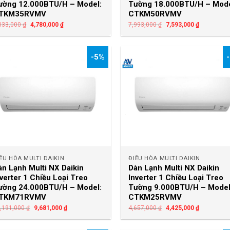
ường 12.000BTU/H – Model:
Tường 18.000BTU/H – Mode
TKM35RVMV
CTKM50RVMV
033,000
₫
4,780,000
₫
7,993,000
₫
7,593,000
₫
-5%
+
+
ỀU HÒA MULTI DAIKIN
ĐIỀU HÒA MULTI DAIKIN
àn Lạnh Multi NX Daikin
Dàn Lạnh Multi NX Daikin
nverter 1 Chiều Loại Treo
Inverter 1 Chiều Loại Treo
ường 24.000BTU/H – Model:
Tường 9.000BTU/H – Model
TKM71RVMV
CTKM25RVMV
,191,000
₫
9,681,000
₫
4,657,000
₫
4,425,000
₫