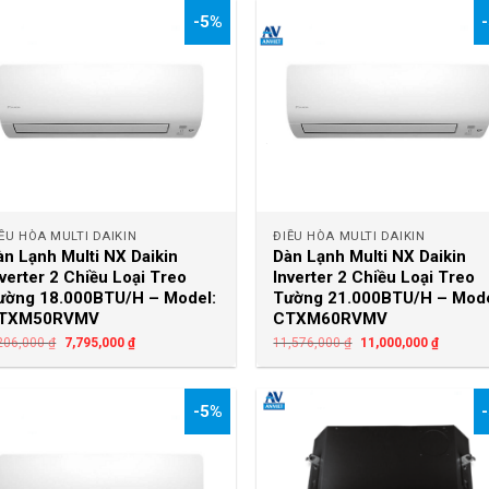
-5%
+
+
ỀU HÒA MULTI DAIKIN
ĐIỀU HÒA MULTI DAIKIN
àn Lạnh Multi NX Daikin
Dàn Lạnh Multi NX Daikin
nverter 2 Chiều Loại Treo
Inverter 2 Chiều Loại Treo
ường 18.000BTU/H – Model:
Tường 21.000BTU/H – Mode
TXM50RVMV
CTXM60RVMV
206,000
₫
7,795,000
₫
11,576,000
₫
11,000,000
₫
-5%