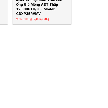
Inverter Loại Giấu Trần Nối
Ống Gió Mỏng AST Thấp
12.000BTU/H – Model:
CDXP35RVMV
9,563,000
₫
9,085,000
₫