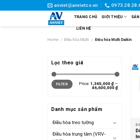
Skip
anviet@anvietco.vn
0973.28.28.
to
TRANG CHỦ
GIỚI THIỆU
SẢN
content
LIÊN HỆ
Home
/
Điều hòa Multi
/
Điều hòa Multi Daikin
Lọc theo giá
Price:
1,365,000 ₫
—
FILTER
46,600,000 ₫
Danh mục sản phẩm
Điều hòa treo tường
ĐI
D
Điều hòa trung tâm (VRV-
I