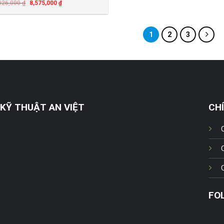
026,000
₫
8,575,000
₫
1
2
3
KỸ THUẬT AN VIỆT
CH
FO