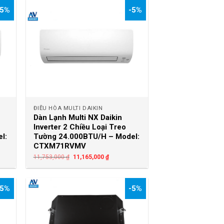
-5%
-5%
+
ĐIỀU HÒA MULTI DAIKIN
Dàn Lạnh Multi NX Daikin
Inverter 2 Chiều Loại Treo
l:
Tường 24.000BTU/H – Model:
CTXM71RVMV
11,753,000
₫
11,165,000
₫
-5%
-5%