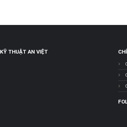
KỸ THUẬT AN VIỆT
CH
FO