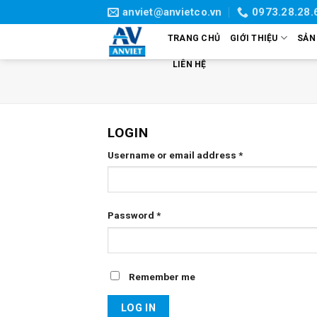
Skip
anviet@anvietco.vn
0973.28.28.
to
TRANG CHỦ
GIỚI THIỆU
SẢN
content
LIÊN HỆ
LOGIN
Username or email address
*
Password
*
Remember me
LOG IN