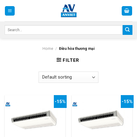
Skip
to
content
Search
for:
Home
/
Điều hòa thương mại
FILTER
-15%
-15%