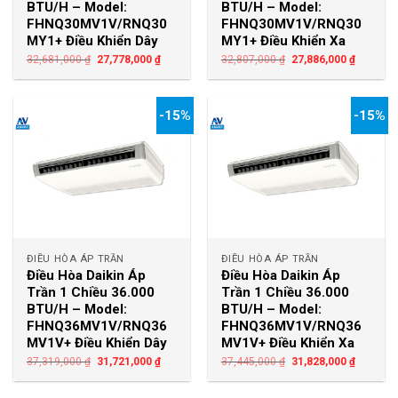
BTU/H – Model:
BTU/H – Model:
FHNQ30MV1V/RNQ30
FHNQ30MV1V/RNQ30
MY1+ Điều Khiển Dây
MY1+ Điều Khiển Xa
32,681,000
₫
27,778,000
₫
32,807,000
₫
27,886,000
₫
-15%
-15%
ĐIỀU HÒA ÁP TRẦN
ĐIỀU HÒA ÁP TRẦN
Điều Hòa Daikin Áp
Điều Hòa Daikin Áp
Trần 1 Chiều 36.000
Trần 1 Chiều 36.000
BTU/H – Model:
BTU/H – Model:
FHNQ36MV1V/RNQ36
FHNQ36MV1V/RNQ36
MV1V+ Điều Khiển Dây
MV1V+ Điều Khiển Xa
37,319,000
₫
31,721,000
₫
37,445,000
₫
31,828,000
₫