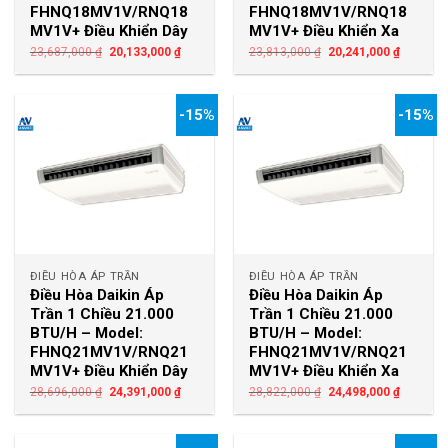
FHNQ18MV1V/RNQ18
FHNQ18MV1V/RNQ18
MV1V+ Điều Khiển Dây
MV1V+ Điều Khiển Xa
23,687,000
₫
20,133,000
₫
23,813,000
₫
20,241,000
₫
-15%
-15%
ĐIỀU HÒA ÁP TRẦN
ĐIỀU HÒA ÁP TRẦN
Điều Hòa Daikin Áp
Điều Hòa Daikin Áp
Trần 1 Chiều 21.000
Trần 1 Chiều 21.000
BTU/H – Model:
BTU/H – Model:
FHNQ21MV1V/RNQ21
FHNQ21MV1V/RNQ21
MV1V+ Điều Khiển Dây
MV1V+ Điều Khiển Xa
28,696,000
₫
24,391,000
₫
28,822,000
₫
24,498,000
₫