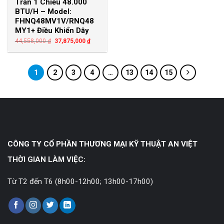
Trần 1 Chiều 48.000
BTU/H – Model:
FHNQ48MV1V/RNQ48
MY1+ Điều Khiển Dây
44,558,000
₫
37,875,000
₫
1
2
3
4
…
13
14
15
CÔNG TY CỔ PHẦN THƯƠNG MẠI KỸ THUẬT AN VIỆT
THỜI GIAN LÀM VIỆC:
Từ T2 đến T6 (8h00-12h00; 13h00-17h00)