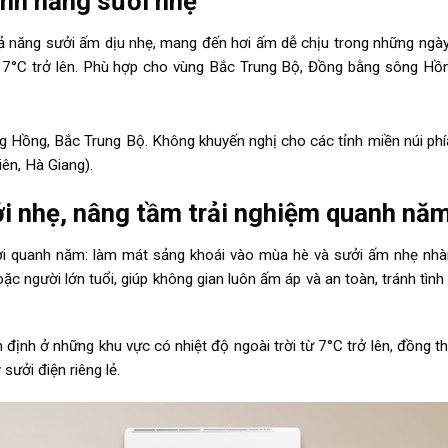
ính năng sưởi nhẹ
 năng sưởi ấm dịu nhẹ, mang đến hơi ấm dễ chịu trong những ngày 
từ 7°C trở lên. Phù hợp cho vùng Bắc Trung Bộ, Đồng bằng sông Hồ
 Hồng, Bắc Trung Bộ. Không khuyến nghị cho các tỉnh miền núi ph
iên, Hà Giang).
i nhẹ, nâng tầm trải nghiệm quanh nă
ợi quanh năm: làm mát sảng khoái vào mùa hè và sưởi ấm nhẹ nhàn
ặc người lớn tuổi, giúp không gian luôn ấm áp và an toàn, tránh tình
 định ở những khu vực có nhiệt độ ngoài trời từ 7°C trở lên, đồng th
sưởi điện riêng lẻ.