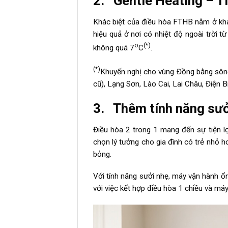
2. Gentle Heating – T
Khác biệt của điều hòa FTHB nằm ở khả
hiệu quả ở nơi có nhiệt độ ngoài trời 
o
(*)
không quá 7
C
.
(*)
Khuyến nghị cho vùng Đồng bằng sông
cũ), Lạng Sơn, Lào Cai, Lai Châu, Điện B
3. Thêm tính năng sưở
Điều hòa 2 trong 1 mang đến sự tiện l
chọn lý tưởng cho gia đình có trẻ nhỏ ho
bỏng.
Với tính năng sưởi nhẹ, máy vận hành ổn
với việc kết hợp điều hòa 1 chiều và máy 