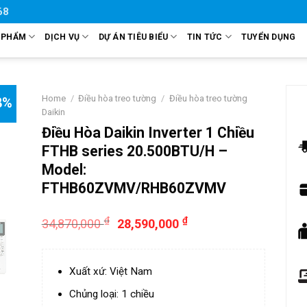
68
 PHẨM
DỊCH VỤ
DỰ ÁN TIÊU BIỂU
TIN TỨC
TUYỂN DỤNG
Home
/
Điều hòa treo tường
/
Điều hòa treo tường
8%
Daikin
Điều Hòa Daikin Inverter 1 Chiều
FTHB series 20.500BTU/H –
Model:
FTHB60ZVMV/RHB60ZVMV
₫
₫
34,870,000
28,590,000
Xuất xứ: Việt Nam
Chủng loại: 1 chiều