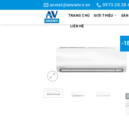
Skip
anviet@anvietco.vn
0973.28.28.
to
TRANG CHỦ
GIỚI THIỆU
SẢN
content
LIÊN HỆ
-1