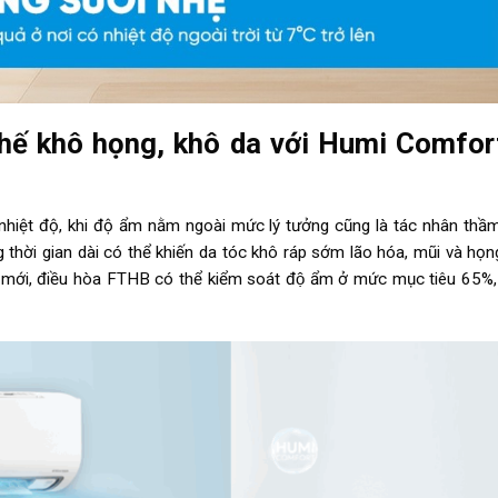
chế khô họng, khô da với Humi Comfort
iệt độ, khi độ ẩm nằm ngoài mức lý tưởng cũng là tác nhân thầm 
trong thời gian dài có thể khiến da tóc khô ráp sớm lão hóa, mũi v
́i, điều hòa FTHB có thể kiểm soát độ ẩm ở mức mục tiêu 65%, gi