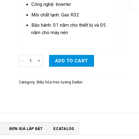
Công nghệ: Inverter
Môi chất lạnh: Gas R32
Bảo hành: 01 năm cho thiết bị và 05
năm cho máy nén
Điều Hòa Daikin Inverter 1 Chiều FTHB series 20.500BTU
ADD TO CART
Category:
Điều hòa treo tường Daikin
ĐƠN GIÁ LẮP ĐẶT
ECATALOG