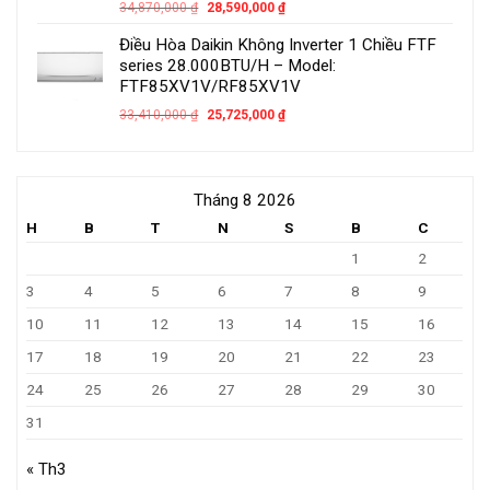
34,870,000
₫
28,590,000
₫
Điều Hòa Daikin Không Inverter 1 Chiều FTF
series 28.000BTU/H – Model:
FTF85XV1V/RF85XV1V
33,410,000
₫
25,725,000
₫
Tháng 8 2026
H
B
T
N
S
B
C
1
2
3
4
5
6
7
8
9
10
11
12
13
14
15
16
17
18
19
20
21
22
23
24
25
26
27
28
29
30
31
« Th3