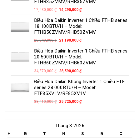
FTHB35ZVMV/RHB35ZVMV
17,430,000
₫
14,290,000
₫
Điều Hòa Daikin Inverter 1 Chiều FTHB series
18.100BTU/H – Model:
FTHB50ZVMV/RHB50ZVMV
25,840,000
₫
21,190,000
₫
Điều Hòa Daikin Inverter 1 Chiều FTHB series
20.500BTU/H – Model:
FTHB60ZVMV/RHB60ZVMV
34,870,000
₫
28,590,000
₫
Điều Hòa Daikin Không Inverter 1 Chiều FTF
series 28.000BTU/H – Model:
FTF85XV1V/RF85XV1V
33,410,000
₫
25,725,000
₫
Tháng 8 2026
H
B
T
N
S
B
C