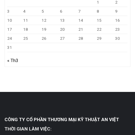
1
2
3
4
5
6
7
8
9
10
11
12
13
14
15
16
17
18
19
20
21
22
23
24
25
26
27
28
29
30
31
« Th3
CÔNG TY CỔ PHẦN THƯƠNG MẠI KỸ THUẬT AN VIỆT
THỜI GIAN LÀM VIỆC: