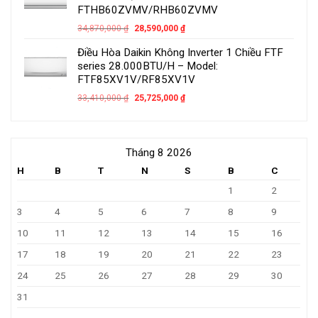
FTHB60ZVMV/RHB60ZVMV
34,870,000
₫
28,590,000
₫
Điều Hòa Daikin Không Inverter 1 Chiều FTF
series 28.000BTU/H – Model:
FTF85XV1V/RF85XV1V
33,410,000
₫
25,725,000
₫
Tháng 8 2026
H
B
T
N
S
B
C
1
2
3
4
5
6
7
8
9
10
11
12
13
14
15
16
17
18
19
20
21
22
23
24
25
26
27
28
29
30
31