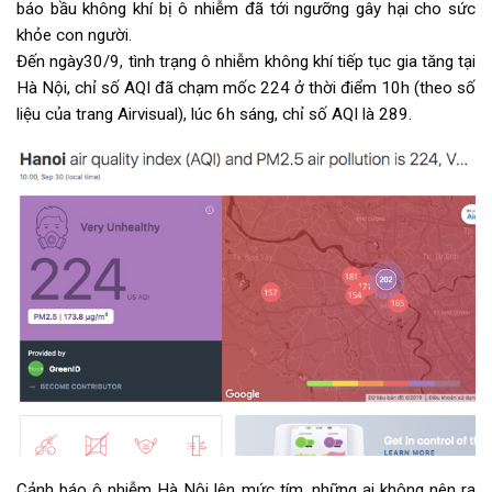
báo bầu không khí bị ô nhiễm đã tới ngưỡng gây hại cho sức
khỏe con người.
Đến ngày30/9, tình trạng ô nhiễm không khí tiếp tục gia tăng tại
Hà Nội, chỉ số AQI đã chạm mốc 224 ở thời điểm 10h (theo số
liệu của trang Airvisual), lúc 6h sáng, chỉ số AQI là 289.
Cảnh báo ô nhiễm Hà Nội lên mức tím, những ai không nên ra