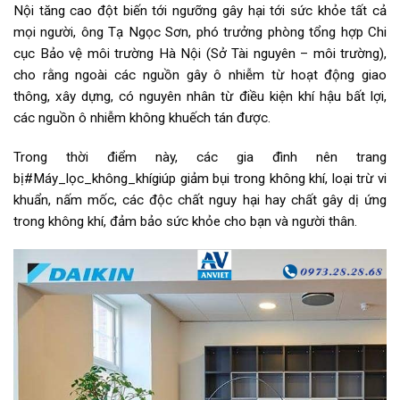
Nội tăng cao đột biến tới ngưỡng gây hại tới sức khỏe tất cả
mọi người, ông Tạ Ngọc Sơn, phó trưởng phòng tổng hợp Chi
cục Bảo vệ môi trường Hà Nội (Sở Tài nguyên – môi trường),
cho rằng ngoài các nguồn gây ô nhiễm từ hoạt động giao
thông, xây dựng, có nguyên nhân từ điều kiện khí hậu bất lợi,
các nguồn ô nhiễm không khuếch tán được.
Trong thời điểm này, các gia đình nên trang
bị#Máy_lọc_không_khígiúp giảm bụi trong không khí, loại trừ vi
khuẩn, nấm mốc, các độc chất nguy hại hay chất gây dị ứng
trong không khí, đảm bảo sức khỏe cho bạn và người thân.