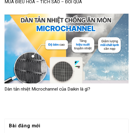
MUA ĐIỀU HÒA – TÍCH SAO – ĐỔI QUÀ
Dàn tản nhiệt Microchannel của Daikin là gì?
Bài đăng mới