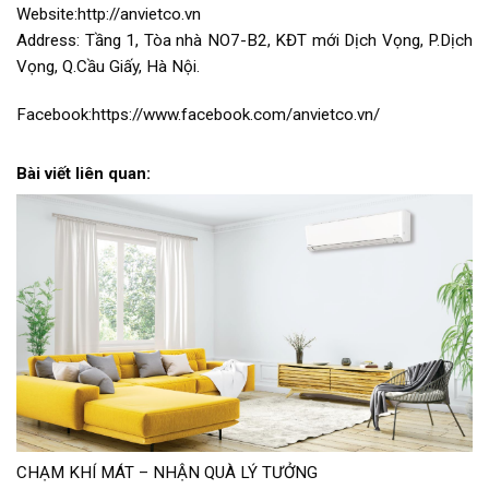
Website:http://anvietco.vn
Address: Tầng 1, Tòa nhà NO7-B2, KĐT mới Dịch Vọng, P.Dịch
Vọng, Q.Cầu Giấy, Hà Nội.
Facebook:https://www.facebook.com/anvietco.vn/
Bài viết liên quan:
CHẠM KHÍ MÁT – NHẬN QUÀ LÝ TƯỞNG