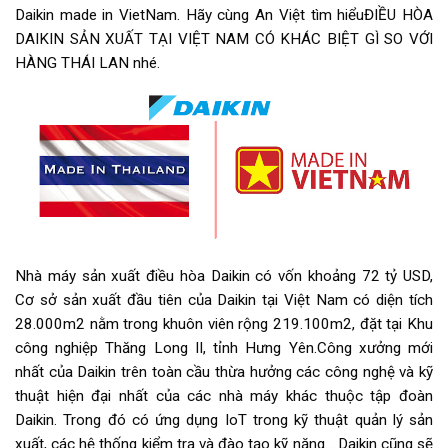
Daikin made in VietNam. Hãy cùng An Việt tìm hiểuĐIỀU HÒA
DAIKIN SẢN XUẤT TẠI VIỆT NAM CÓ KHÁC BIỆT GÌ SO VỚI
HÀNG THÁI LAN nhé.
Nhà máy sản xuất điều hòa Daikin có vốn khoảng 72 tỷ USD,
Cơ sở sản xuất đầu tiên của Daikin tại Việt Nam có diện tích
28.000m2 nằm trong khuôn viên rộng 219.100m2, đặt tại Khu
công nghiệp Thăng Long II, tỉnh Hưng Yên.Công xưởng mới
nhất của Daikin trên toàn cầu thừa hưởng các công nghệ và kỹ
thuật hiện đại nhất của các nhà máy khác thuộc tập đoàn
Daikin. Trong đó có ứng dụng IoT trong kỹ thuật quản lý sản
xuất, các hệ thống kiểm tra và đào tạo kỹ năng… Daikin cũng sẽ