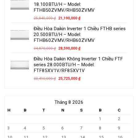
18.100BTU/H – Model:
FTHB50ZVMV/RHB50ZVMV
25,840,000
₫
21,190,000
₫
Điều Hòa Daikin Inverter 1 Chiều FTHB series
20.500BTU/H – Model:
FTHB60ZVMV/RHB60ZVMV
34,870,000
₫
28,590,000
₫
Điều Hòa Daikin Không Inverter 1 Chiều FTF
series 28.000BTU/H – Model:
FTF85XV1V/RF85XV1V
33,410,000
₫
25,725,000
₫
Tháng 8 2026
H
B
T
N
S
B
C
1
2
3
4
5
6
7
8
9
10
11
12
13
14
15
16