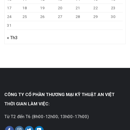
17
18
19
20
21
22
23
24
25
26
27
28
29
30
31
« Th3
CÔNG TY CỔ PHẦN THƯƠNG MẠI KỸ THUẬT AN VIỆT
THỜI GIAN LÀM VIỆC:
Từ T2 đến T6 (8h00-12h00; 13h00-17h00)