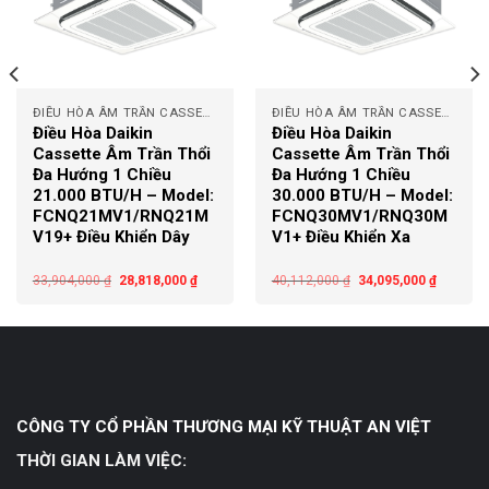
ĐIỀU HÒA ÂM TRẦN CASSETTE
ĐIỀU HÒA ÂM TRẦN CASSETTE
Điều Hòa Daikin
Điều Hòa Daikin
Cassette Âm Trần Thổi
Cassette Âm Trần Thổi
Đa Hướng 1 Chiều
Đa Hướng 1 Chiều
21.000 BTU/H – Model:
30.000 BTU/H – Model:
FCNQ21MV1/RNQ21M
FCNQ30MV1/RNQ30M
V19+ Điều Khiển Dây
V1+ Điều Khiển Xa
33,904,000
₫
28,818,000
₫
40,112,000
₫
34,095,000
₫
CÔNG TY CỔ PHẦN THƯƠNG MẠI KỸ THUẬT AN VIỆT
THỜI GIAN LÀM VIỆC: