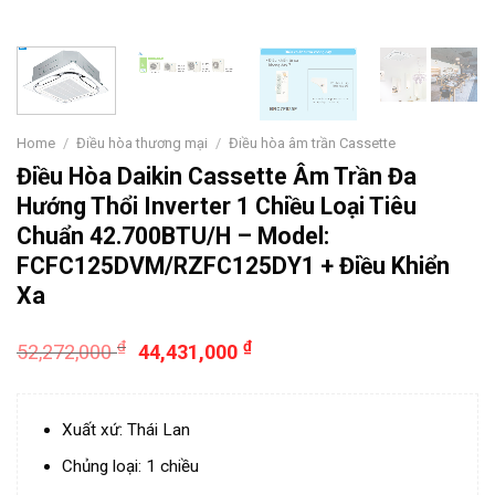
Home
/
Điều hòa thương mại
/
Điều hòa âm trần Cassette
Điều Hòa Daikin Cassette Âm Trần Đa
Hướng Thổi Inverter 1 Chiều Loại Tiêu
Chuẩn 42.700BTU/H – Model:
FCFC125DVM/RZFC125DY1 + Điều Khiển
Xa
₫
₫
52,272,000
44,431,000
Xuất xứ: Thái Lan
Chủng loại: 1 chiều