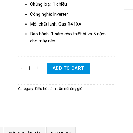
Chủng loại: 1 chiều
Công nghệ: Inverter
Môi chất lạnh: Gas R410A
Bảo hành: 1 năm cho thiết bị và 5 năm
cho máy nén
Điều Hòa Daikin Packaged Giấu Trần Nối Ống Gió 1 Chiều 
ADD TO CART
Category:
Điều hòa âm trần nối ống gió
ĐƠN GIÁ LẮP ĐẶT
ECATALOG