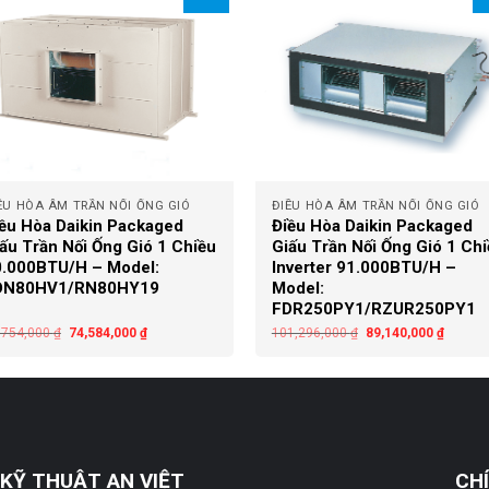
+
ỀU HÒA ÂM TRẦN NỐI ỐNG GIÓ
ĐIỀU HÒA ÂM TRẦN NỐI ỐNG GIÓ
ều Hòa Daikin Packaged
Điều Hòa Daikin Packaged
ấu Trần Nối Ống Gió 1 Chiều
Giấu Trần Nối Ống Gió 1 Ch
.000BTU/H – Model:
Inverter 91.000BTU/H –
DN80HV1/RN80HY19
Model:
FDR250PY1/RZUR250PY1
,754,000
₫
74,584,000
₫
101,296,000
₫
89,140,000
₫
KỸ THUẬT AN VIỆT
CH