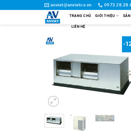
Skip
anviet@anvietco.vn
0973.28.28.
to
TRANG CHỦ
GIỚI THIỆU
SẢN
content
LIÊN HỆ
-1