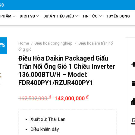
68
 PHẨM
DỊCH VỤ
DỰ ÁN TIÊU BIỂU
TIN TỨC
TUYỂN DỤNG
Home
/
Điều hòa công nghiệp
/
Điều hòa âm trần nối
2%
ống gió
Điều Hòa Daikin Packaged Giấu
Trần Nối Ống Gió 1 Chiều Inverter
136.000BTU/H – Model:
FDR400PY1/RZUR400PY1
₫
₫
162,502,000
143,000,000
Xuất xứ: Thái Lan
Điều khiển dây