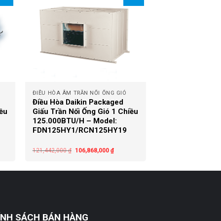
+
ĐIỀU HÒA ÂM TRẦN NỐI ỐNG GIÓ
Điều Hòa Daikin Packaged
iều
Giấu Trần Nối Ống Gió 1 Chiều
125.000BTU/H – Model:
FDN125HY1/RCN125HY19
121,442,000
₫
106,868,000
₫
ÍNH SÁCH BÁN HÀNG