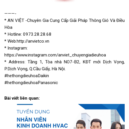
———-
* AN VIỆT -Chuyên Gia Cung Cấp Giải Pháp Thông Gió Và Điều
Hòa
* Hotline: 0973.28.28.68
* Web:http://anvietco.vn
* Instagram:
https://www.instagram.com/anviet_chuyengiadieuhoa
* Address: Tầng 1, Tòa nhà NO7-B2, KĐT mới Dịch Vọng,
P.Dịch Vọng, Q.Cầu Giấy, Hà Nội.
#hethongdieuhoaDaikin
#hethongdieuhoaPanasonic
Bài viết liên quan: