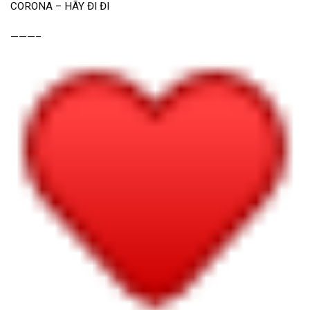
CORONA – HÃY ĐI ĐI
———–