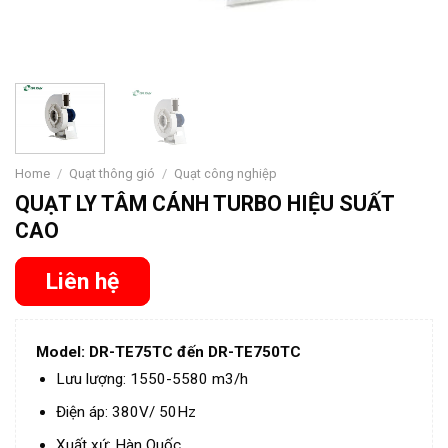
Home
/
Quạt thông gió
/
Quạt công nghiệp
QUẠT LY TÂM CÁNH TURBO HIỆU SUẤT
CAO
Liên hệ
Model: DR-TE75TC đến DR-TE750TC
Lưu lượng: 1550-5580 m3/h
Điện áp: 380V/ 50Hz
Xuất xứ: Hàn Quốc