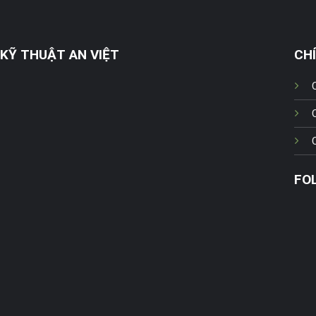
KỸ THUẬT AN VIỆT
CH
FO