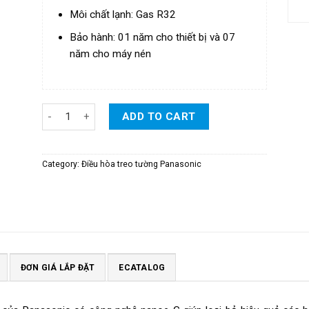
Môi chất lạnh: Gas R32
Bảo hành: 01 năm cho thiết bị và 07
năm cho máy nén
Điều Hòa Panasonic 1 Chiều Loại Tiêu Chuẩn 24.000BTU/H 
ADD TO CART
Category:
Điều hòa treo tường Panasonic
ĐƠN GIÁ LẮP ĐẶT
ECATALOG