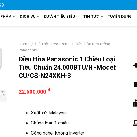
68
 PHẨM
DỊCH VỤ
DỰ ÁN TIÊU BIỂU
TIN TỨC
TUYỂN DỤNG
Home
/
Điều hòa treo tường
/
Điều hòa treo tường
Panasonic
Điều Hòa Panasonic 1 Chiều Loại
Tiêu Chuẩn 24.000BTU/H -Model:
CU/CS-N24XKH-8
₫
22,500,000
Xuất xứ: Malaysia
Chủng loại: 1 chiều
Công nghệ: Không Inverter