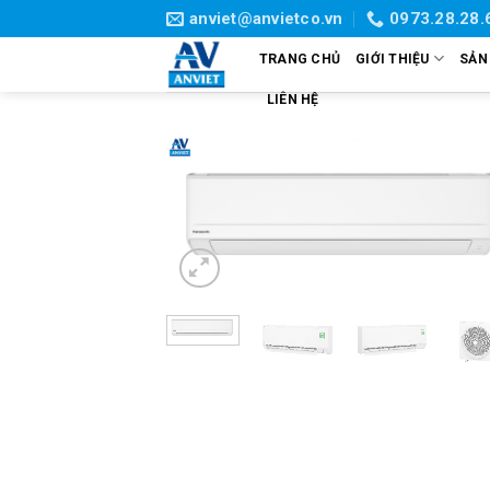
Skip
anviet@anvietco.vn
0973.28.28.
to
TRANG CHỦ
GIỚI THIỆU
SẢN
content
LIÊN HỆ