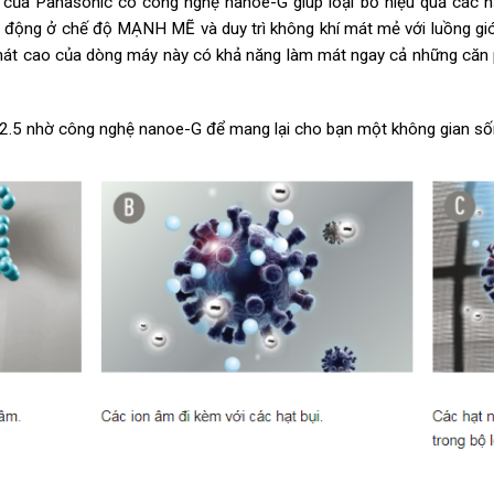
của Panasonic có công nghệ nanoe-G giúp loại bỏ hiệu quả các hạ
ởi động ở chế độ MẠNH MẼ và duy trì không khí mát mẻ với luồng gi
át cao của dòng máy này có khả năng làm mát ngay cả những căn 
2.5 nhờ công nghệ nanoe-G để mang lại cho bạn một không gian sốn