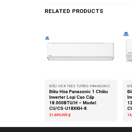
RELATED PRODUCTS
+
+
 TƯỜNG PANASONIC
ĐIỀU HÒA TREO TƯỜNG PANASONIC
ĐI
sonic Inverter 1
Điều Hòa Panasonic 1 Chiều
Đi
iêu Chuẩn
Inverter Loại Cao Cấp
In
– Model:
18.000BTU/H – Model:
12
8XKH-8
CU/CS-U18XKH-8
C
21,600,000
₫
14