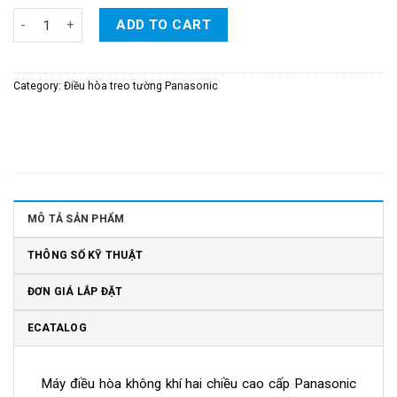
Điều Hòa Panasonic 2 Chiều Inverter Loại Cao Cấp 9.000BTU/H - 
ADD TO CART
Category:
Điều hòa treo tường Panasonic
MÔ TẢ SẢN PHẨM
THÔNG SỐ KỸ THUẬT
ĐƠN GIÁ LẮP ĐẶT
ECATALOG
Máy điều hòa không khí hai chiều cao cấp Panasonic