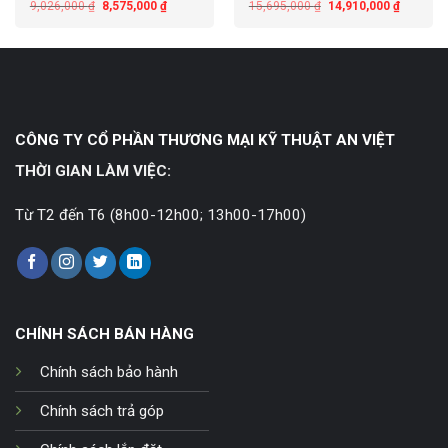
9,026,000
₫
8,575,000
₫
15,695,000
₫
14,910,000
₫
CÔNG TY CỔ PHẦN THƯƠNG MẠI KỸ THUẬT AN VIỆT
THỜI GIAN LÀM VIỆC:
Từ T2 đến T6 (8h00-12h00; 13h00-17h00)
CHÍNH SÁCH BÁN HÀNG
Chính sách bảo hành
Chính sách trả góp