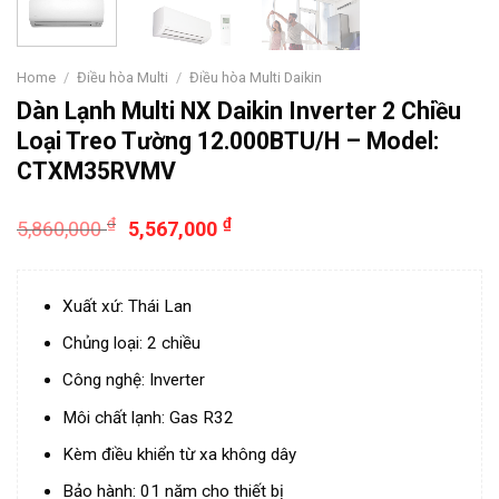
Home
/
Điều hòa Multi
/
Điều hòa Multi Daikin
Dàn Lạnh Multi NX Daikin Inverter 2 Chiều
Loại Treo Tường 12.000BTU/H – Model:
CTXM35RVMV
₫
₫
5,860,000
5,567,000
Xuất xứ: Thái Lan
Chủng loại: 2 chiều
Công nghệ: Inverter
Môi chất lạnh: Gas R32
Kèm điều khiển từ xa không dây
Bảo hành: 01 năm cho thiết bị