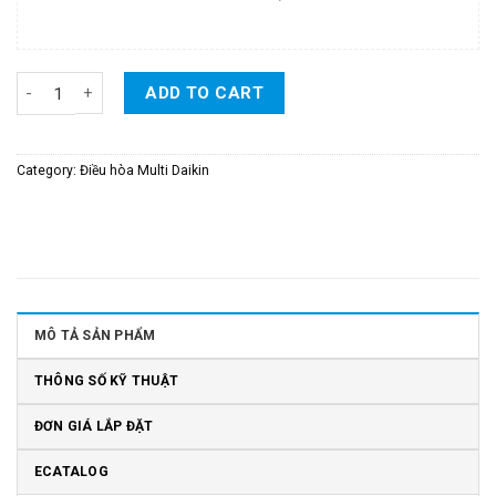
Dàn Lạnh Multi NX Daikin Inverter 2 Chiều Loại Treo Tường 12.00
ADD TO CART
Category:
Điều hòa Multi Daikin
MÔ TẢ SẢN PHẨM
THÔNG SỐ KỸ THUẬT
ĐƠN GIÁ LẮP ĐẶT
ECATALOG