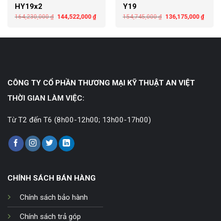
HY19x2
Y19
164,230,000
₫
144,522,000
₫
154,745,000
₫
136,175,000
₫
CÔNG TY CỔ PHẦN THƯƠNG MẠI KỸ THUẬT AN VIỆT
THỜI GIAN LÀM VIỆC:
Từ T2 đến T6 (8h00-12h00; 13h00-17h00)
CHÍNH SÁCH BÁN HÀNG
Chính sách bảo hành
Chính sách trả góp