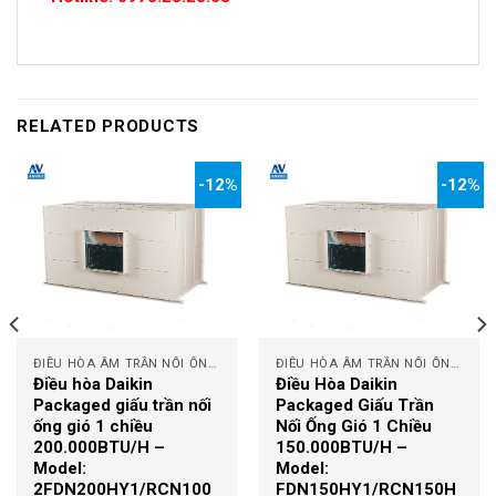
RELATED PRODUCTS
-12%
-12%
ĐIỀU HÒA ÂM TRẦN NỐI ỐNG GIÓ
ĐIỀU HÒA ÂM TRẦN NỐI ỐNG GIÓ
Điều hòa Daikin
Điều Hòa Daikin
Packaged giấu trần nối
Packaged Giấu Trần
ống gió 1 chiều
Nối Ống Gió 1 Chiều
200.000BTU/H –
150.000BTU/H –
Model:
Model:
2FDN200HY1/RCN100
FDN150HY1/RCN150H