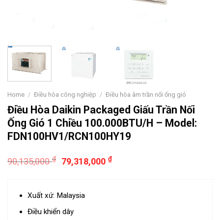
Home
/
Điều hòa công nghiệp
/
Điều hòa âm trần nối ống gió
Điều Hòa Daikin Packaged Giấu Trần Nối
Ống Gió 1 Chiều 100.000BTU/H – Model:
FDN100HV1/RCN100HY19
₫
₫
90,135,000
79,318,000
Xuất xứ: Malaysia
Điều khiển dây