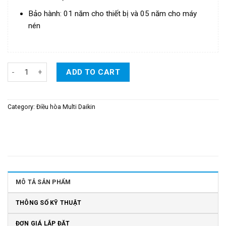
Bảo hành: 01 năm cho thiết bị và 05 năm cho máy
nén
Dàn Nóng Multi NX Daikin Inverter 1 Chiều 28.000BTU/H - Model:
ADD TO CART
Category:
Điều hòa Multi Daikin
MÔ TẢ SẢN PHẨM
THÔNG SỐ KỸ THUẬT
ĐƠN GIÁ LẮP ĐẶT