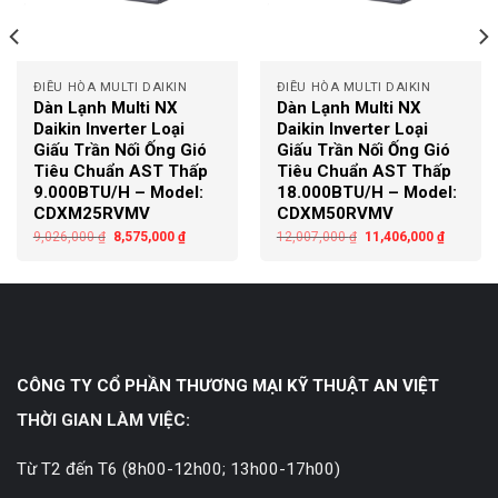
ĐIỀU HÒA MULTI DAIKIN
ĐIỀU HÒA MULTI DAIKIN
Dàn Lạnh Multi NX
Dàn Lạnh Multi NX
Daikin Inverter Loại
Daikin Inverter Loại
Giấu Trần Nối Ống Gió
Giấu Trần Nối Ống Gió
Tiêu Chuẩn AST Thấp
Tiêu Chuẩn AST Thấp
9.000BTU/H – Model:
18.000BTU/H – Model:
CDXM25RVMV
CDXM50RVMV
9,026,000
₫
8,575,000
₫
12,007,000
₫
11,406,000
₫
CÔNG TY CỔ PHẦN THƯƠNG MẠI KỸ THUẬT AN VIỆT
THỜI GIAN LÀM VIỆC:
Từ T2 đến T6 (8h00-12h00; 13h00-17h00)