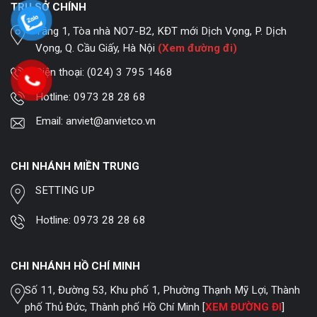
TRỤ SỞ CHÍNH
Tầng 1, Tòa nhà NO7-B2, KĐT mới Dịch Vọng, P. Dịch
Vọng, Q. Cầu Giấy, Hà Nội
(Xem đường đi)
Điện thoại:
(024) 3 795 1468
Hotline:
0973 28 28 68
Email:
anviet@anvietco.vn
CHI NHÁNH MIỀN TRUNG
SETTING UP
Hotline:
0973 28 28 68
CHI NHÁNH HỒ CHÍ MINH
Số 11, Đường 53, Khu phố 1, Phường Thạnh Mỹ Lợi, Thành
phố Thủ Đức, Thành phố Hồ Chí Minh [
XEM ĐƯỜNG ĐI
]