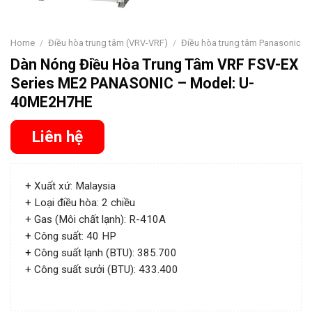
Home
/
Điều hòa trung tâm (VRV-VRF)
/
Điều hòa trung tâm Panasonic
Dàn Nóng Điều Hòa Trung Tâm VRF FSV-EX
Series ME2 PANASONIC – Model: U-
40ME2H7HE
Liên hệ
+ Xuất xứ: Malaysia
+ Loại điều hòa: 2 chiều
+ Gas (Môi chất lạnh): R-410A
+
Công suất: 40 HP
+
Công suất lạnh (BTU): 385.700
+ Công suất sưởi (BTU): 433.400