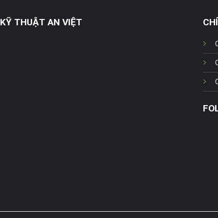
KỸ THUẬT AN VIỆT
CH
FO