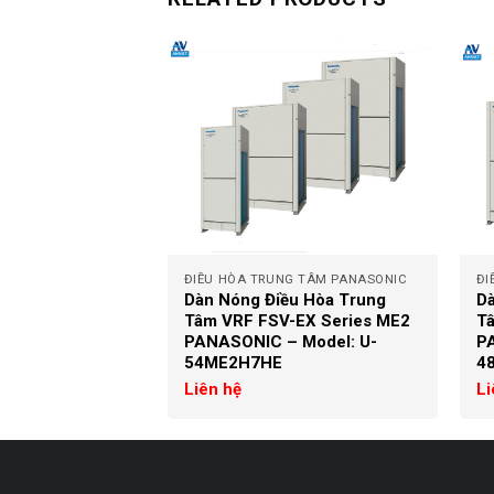
+
+
G TÂM PANASONIC
ĐIỀU HÒA TRUNG TÂM PANASONIC
ĐI
u Hòa Trung
Dàn Nóng Điều Hòa Trung
Dà
-EX Series ME2
Tâm VRF FSV-EX Series ME2
T
 Model: U-
PANASONIC – Model: U-
P
54ME2H7HE
4
Liên hệ
Li