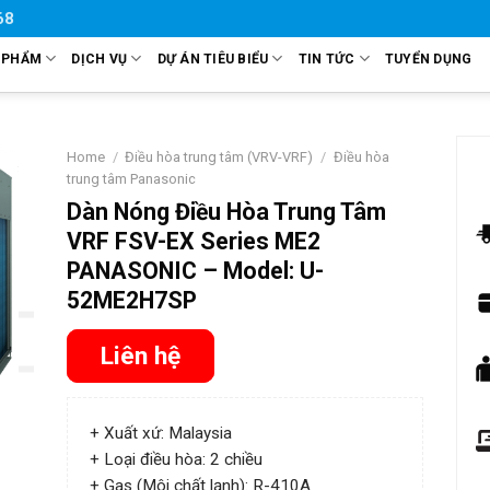
68
 PHẨM
DỊCH VỤ
DỰ ÁN TIÊU BIỂU
TIN TỨC
TUYỂN DỤNG
Home
/
Điều hòa trung tâm (VRV-VRF)
/
Điều hòa
trung tâm Panasonic
Dàn Nóng Điều Hòa Trung Tâm
VRF FSV-EX Series ME2
PANASONIC – Model: U-
52ME2H7SP
Liên hệ
+ Xuất xứ: Malaysia
+ Loại điều hòa: 2 chiều
+ Gas (Môi chất lạnh): R-410A