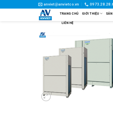
Skip
anviet@anvietco.vn
0973.28.28.
to
TRANG CHỦ
GIỚI THIỆU
SẢN
content
LIÊN HỆ