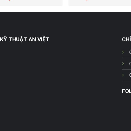
KỸ THUẬT AN VIỆT
CH
FO