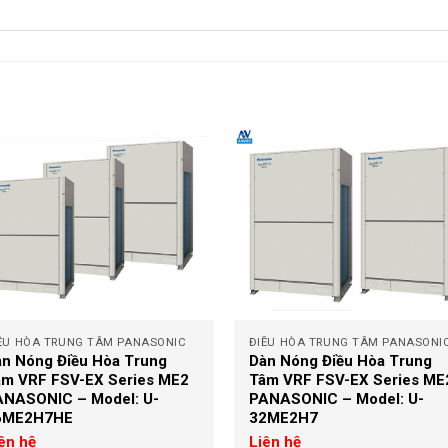
+
ỀU HÒA TRUNG TÂM PANASONIC
ĐIỀU HÒA TRUNG TÂM PANASONI
n Nóng Điều Hòa Trung
Dàn Nóng Điều Hòa Trung
âm VRF FSV-EX Series ME2
Tâm VRF FSV-EX Series ME
ANASONIC – Model: U-
PANASONIC – Model: U-
6ME2H7HE
32ME2H7
ên hệ
Liên hệ