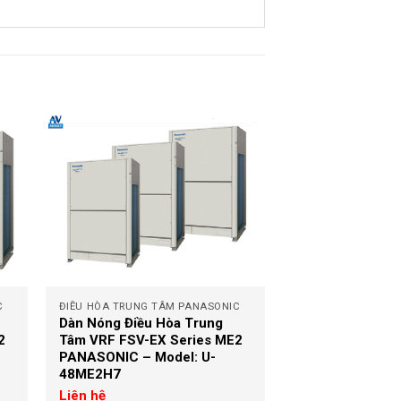
+
C
ĐIỀU HÒA TRUNG TÂM PANASONIC
Dàn Nóng Điều Hòa Trung
2
Tâm VRF FSV-EX Series ME2
PANASONIC – Model: U-
48ME2H7
Liên hệ