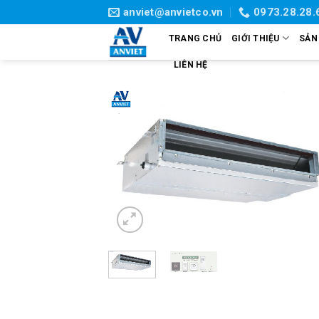
Skip
anviet@anvietco.vn
0973.28.28.
to
TRANG CHỦ
GIỚI THIỆU
SẢN
content
LIÊN HỆ