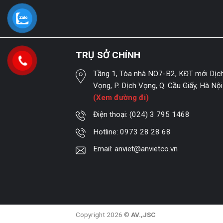
TRỤ SỞ CHÍNH
Tầng 1, Tòa nhà NO7-B2, KĐT mới Dịc
Vọng, P. Dịch Vọng, Q. Cầu Giấy, Hà Nội
(Xem đường đi)
Điện thoại:
(024) 3 795 1468
Hotline:
0973 28 28 68
Email:
anviet@anvietco.vn
Copyright 2026 ©
AV.,JSC