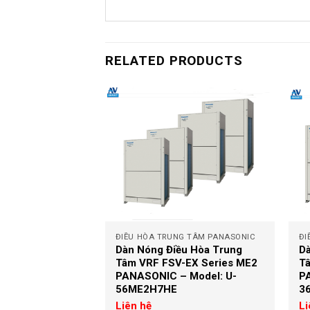
RELATED PRODUCTS
+
+
G TÂM PANASONIC
ĐIỀU HÒA TRUNG TÂM PANASONIC
ĐI
u Hòa Trung
Dàn Nóng Điều Hòa Trung
Dà
-EX Series ME2
Tâm VRF FSV-EX Series ME2
T
 Model: U-
PANASONIC – Model: U-
P
56ME2H7HE
3
Liên hệ
Li