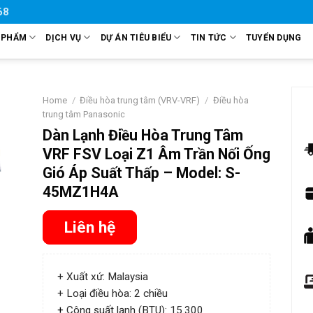
68
 PHẨM
DỊCH VỤ
DỰ ÁN TIÊU BIỂU
TIN TỨC
TUYỂN DỤNG
Home
/
Điều hòa trung tâm (VRV-VRF)
/
Điều hòa
trung tâm Panasonic
Dàn Lạnh Điều Hòa Trung Tâm
VRF FSV Loại Z1 Âm Trần Nối Ống
Gió Áp Suất Thấp – Model: S-
45MZ1H4A
Liên hệ
+ Xuất xứ: Malaysia
+ Loại điều hòa: 2 chiều
+
Công suất lạnh (BTU): 15.300