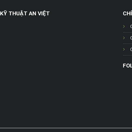
KỸ THUẬT AN VIỆT
CH
FO