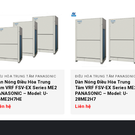
+
ỀU HÒA TRUNG TÂM PANASONIC
ĐIỀU HÒA TRUNG TÂM PANASONI
n Nóng Điều Hòa Trung
Dàn Nóng Điều Hòa Trung
âm VRF FSV-EX Series ME2
Tâm VRF FSV-EX Series ME
ANASONIC – Model: U-
PANASONIC – Model: U-
6ME2H7HE
28ME2H7
ên hệ
Liên hệ