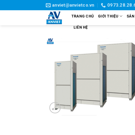
Skip
anviet@anvietco.vn
0973.28.28.
to
TRANG CHỦ
GIỚI THIỆU
SẢN
content
LIÊN HỆ