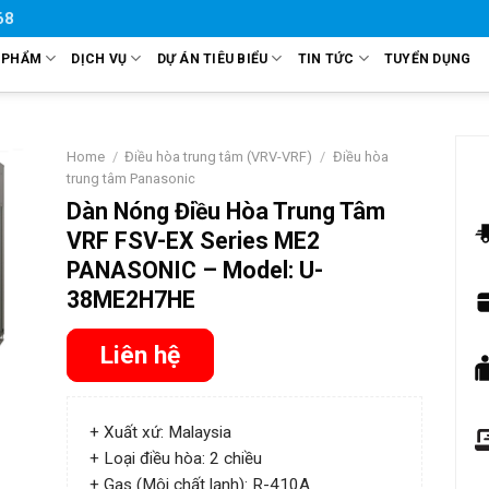
68
 PHẨM
DỊCH VỤ
DỰ ÁN TIÊU BIỂU
TIN TỨC
TUYỂN DỤNG
Home
/
Điều hòa trung tâm (VRV-VRF)
/
Điều hòa
trung tâm Panasonic
Dàn Nóng Điều Hòa Trung Tâm
VRF FSV-EX Series ME2
PANASONIC – Model: U-
38ME2H7HE
Liên hệ
+ Xuất xứ: Malaysia
+ Loại điều hòa: 2 chiều
+ Gas (Môi chất lạnh): R-410A