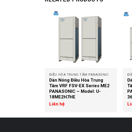
+
+
G TÂM PANASONIC
ĐIỀU HÒA TRUNG TÂM PANASONIC
ĐI
u Hòa Trung
Dàn Nóng Điều Hòa Trung
Dà
-EX Series ME2
Tâm VRF FSV-EX Series ME2
T
 Model: U-
PANASONIC – Model: U-
P
18ME2H7HE
3
Liên hệ
Li