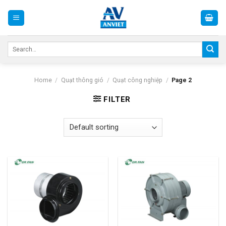
Skip
to
content
Search
for:
Home
/
Quạt thông gió
/
Quạt công nghiệp
/
Page 2
FILTER