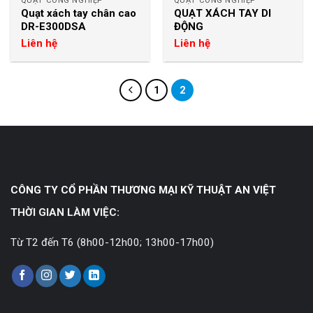
QUẠT CÔNG NGHIỆP
QUẠT CÔNG NGHIỆP
Quạt xách tay chân cao
QUẠT XÁCH TAY DI
DR-E300DSA
ĐỘNG
Liên hệ
Liên hệ
1
2
CÔNG TY CỔ PHẦN THƯƠNG MẠI KỸ THUẬT AN VIỆT
THỜI GIAN LÀM VIỆC:
Từ T2 đến T6 (8h00-12h00; 13h00-17h00)