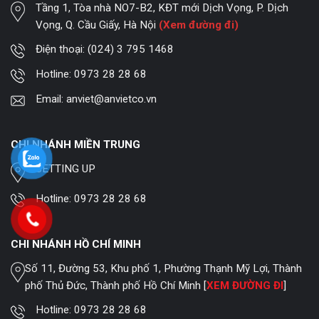
Tầng 1, Tòa nhà NO7-B2, KĐT mới Dịch Vọng, P. Dịch
Vọng, Q. Cầu Giấy, Hà Nội
(Xem đường đi)
Điện thoại:
(024) 3 795 1468
Hotline:
0973 28 28 68
Email:
anviet@anvietco.vn
CHI NHÁNH MIỀN TRUNG
SETTING UP
Hotline:
0973 28 28 68
CHI NHÁNH HỒ CHÍ MINH
Số 11, Đường 53, Khu phố 1, Phường Thạnh Mỹ Lợi, Thành
phố Thủ Đức, Thành phố Hồ Chí Minh [
XEM ĐƯỜNG ĐI
]
Hotline:
0973 28 28 68