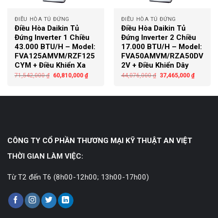
ĐIỀU HÒA TỦ ĐỨNG
ĐIỀU HÒA TỦ ĐỨNG
Điều Hòa Daikin Tủ
Điều Hòa Daikin Tủ
Đứng Inverter 1 Chiều
Đứng Inverter 2 Chiều
43.000 BTU/H – Model:
17.000 BTU/H – Model:
FVA125AMVM/RZF125
FVA50AMVM/RZA50DV
CYM + Điều Khiển Xa
2V + Điều Khiển Dây
71,542,000
₫
60,810,000
₫
44,076,000
₫
37,465,000
₫
CÔNG TY CỔ PHẦN THƯƠNG MẠI KỸ THUẬT AN VIỆT
THỜI GIAN LÀM VIỆC:
Từ T2 đến T6 (8h00-12h00; 13h00-17h00)