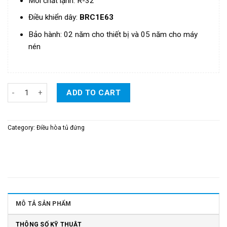
Môi chất lạnh: R-32
Điều khiển
dây
:
BRC1E63
Bảo hành: 02 năm cho thiết bị và 05 năm cho máy
nén
Điều Hòa Daikin Tủ Đứng Inverter 2 Chiều 48.000 BTU/H - Model:
ADD TO CART
Category:
Điều hòa tủ đứng
MÔ TẢ SẢN PHẨM
THÔNG SỐ KỸ THUẬT