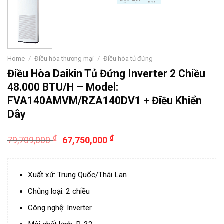
Home
/
Điều hòa thương mại
/
Điều hòa tủ đứng
Điều Hòa Daikin Tủ Đứng Inverter 2 Chiều
48.000 BTU/H – Model:
FVA140AMVM/RZA140DV1 + Điều Khiển
Dây
₫
₫
79,709,000
67,750,000
Xuất xứ: Trung Quốc/Thái Lan
Chủng loại: 2 chiều
Công nghệ: Inverter