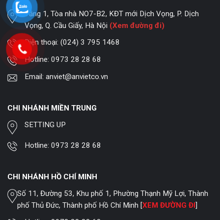
Tầng 1, Tòa nhà NO7-B2, KĐT mới Dịch Vọng, P. Dịch
Vọng, Q. Cầu Giấy, Hà Nội
(Xem đường đi)
Điện thoại:
(024) 3 795 1468
Hotline:
0973 28 28 68
Email:
anviet@anvietco.vn
CHI NHÁNH MIỀN TRUNG
SETTING UP
Hotline:
0973 28 28 68
CHI NHÁNH HỒ CHÍ MINH
Số 11, Đường 53, Khu phố 1, Phường Thạnh Mỹ Lợi, Thành
phố Thủ Đức, Thành phố Hồ Chí Minh [
XEM ĐƯỜNG ĐI
]