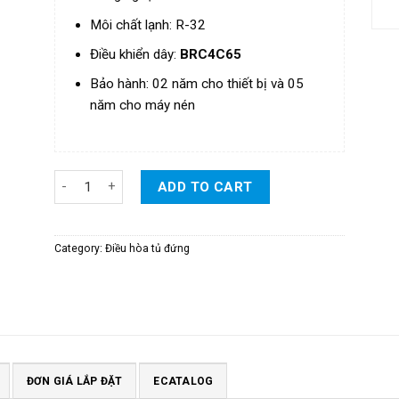
Môi chất lạnh: R-32
Điều khiển
dây
:
BRC4C65
Bảo hành: 02 năm cho thiết bị và 05
năm cho máy nén
Điều Hòa Daikin Tủ Đứng Inverter 2 Chiều 43.000 BTU/H - 
ADD TO CART
Category:
Điều hòa tủ đứng
ĐƠN GIÁ LẮP ĐẶT
ECATALOG