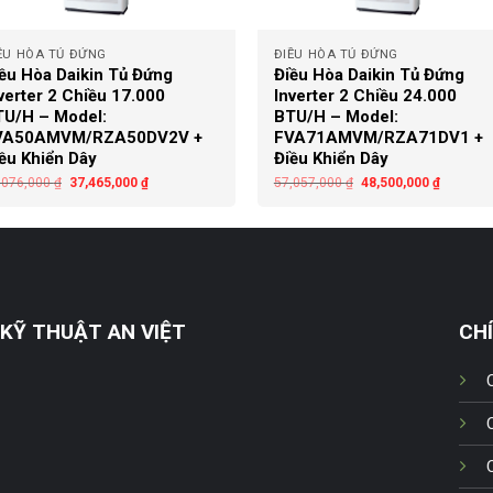
+
ỀU HÒA TỦ ĐỨNG
ĐIỀU HÒA TỦ ĐỨNG
ều Hòa Daikin Tủ Đứng
Điều Hòa Daikin Tủ Đứng
verter 2 Chiều 17.000
Inverter 2 Chiều 24.000
U/H – Model:
BTU/H – Model:
VA50AMVM/RZA50DV2V +
FVA71AMVM/RZA71DV1 +
ều Khiển Dây
Điều Khiển Dây
,076,000
₫
37,465,000
₫
57,057,000
₫
48,500,000
₫
KỸ THUẬT AN VIỆT
CH