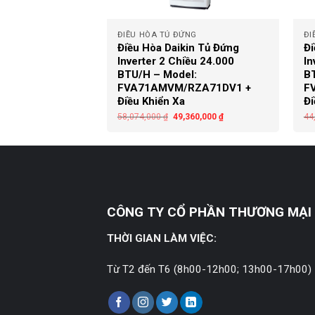
+
+
ỨNG
ĐIỀU HÒA TỦ ĐỨNG
ĐI
in Tủ Đứng
Điều Hòa Daikin Tủ Đứng
Đi
iều 24.000
Inverter 2 Chiều 24.000
In
l:
BTU/H – Model:
BT
RZF71CV2V +
FVA71AMVM/RZA71DV1 +
F
y
Điều Khiển Xa
Đi
,800,000
₫
58,074,000
₫
49,360,000
₫
44
CÔNG TY CỔ PHẦN THƯƠNG MẠI 
THỜI GIAN LÀM VIỆC:
Từ T2 đến T6 (8h00-12h00; 13h00-17h00)