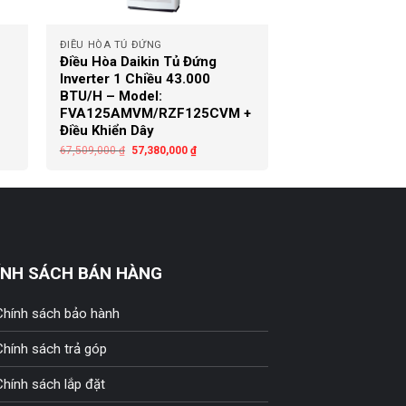
+
ĐIỀU HÒA TỦ ĐỨNG
Điều Hòa Daikin Tủ Đứng
Inverter 1 Chiều 43.000
BTU/H – Model:
FVA125AMVM/RZF125CVM +
Điều Khiển Dây
67,509,000
₫
57,380,000
₫
ÍNH SÁCH BÁN HÀNG
Chính sách bảo hành
Chính sách trả góp
Chính sách lắp đặt