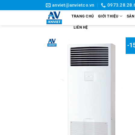
Skip
anviet@anvietco.vn
0973.28.28.
to
TRANG CHỦ
GIỚI THIỆU
SẢN
content
LIÊN HỆ
-1