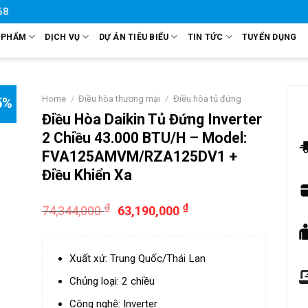
68
 PHẨM
DỊCH VỤ
DỰ ÁN TIÊU BIỂU
TIN TỨC
TUYỂN DỤNG
Home
/
Điều hòa thương mại
/
Điều hòa tủ đứng
5%
Điều Hòa Daikin Tủ Đứng Inverter
2 Chiều 43.000 BTU/H – Model:
FVA125AMVM/RZA125DV1 +
Điều Khiển Xa
₫
₫
74,344,000
63,190,000
Xuất xứ: Trung Quốc/Thái Lan
Chủng loại: 2 chiều
Công nghệ: Inverter