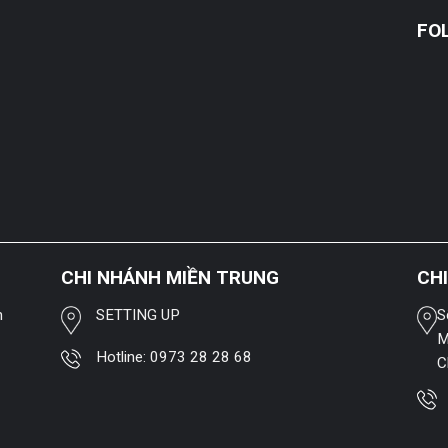
FO
CHI NHÁNH MIỀN TRUNG
CH
h
SETTING UP
S
M
Hotline:
0973 28 28 68
C