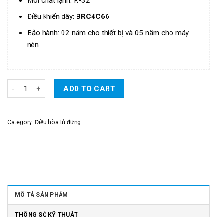
Môi chất lạnh: R-32
Điều khiển
dây
:
BRC4C66
Bảo hành: 02 năm cho thiết bị và 05 năm cho máy
nén
Điều Hòa Daikin Tủ Đứng Inverter 1 Chiều 43.000 BTU/H - Model:
ADD TO CART
Category:
Điều hòa tủ đứng
MÔ TẢ SẢN PHẨM
THÔNG SỐ KỸ THUẬT