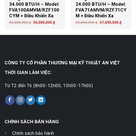
34.000 BTU/H – Model:
24.000 BTU/H – Model:
FVA100AMVM/RZF100
FVA71AMVM/RZF71CY
CYM + Điều Khiển Xa
M + Điều Khiển Xa
65,888,000
₫
56,000,000
₫
55,866,000
₫
47,490,000
₫
CÔNG TY CỔ PHẦN THƯƠNG MẠI KỸ THUẬT AN VIỆT
THỜI GIAN LÀM VIỆC:
Từ T2 đến T6 (8h00-12h00; 13h00-17h00)
CHÍNH SÁCH BÁN HÀNG
Chính sách bảo hành