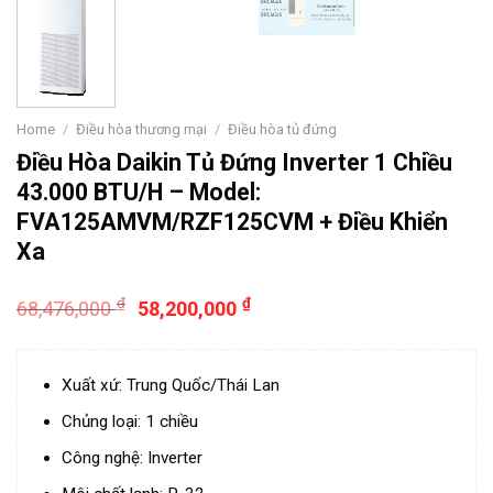
Home
/
Điều hòa thương mại
/
Điều hòa tủ đứng
Điều Hòa Daikin Tủ Đứng Inverter 1 Chiều
43.000 BTU/H – Model:
FVA125AMVM/RZF125CVM + Điều Khiển
Xa
₫
₫
68,476,000
58,200,000
Xuất xứ: Trung Quốc/Thái Lan
Chủng loại: 1 chiều
Công nghệ: Inverter