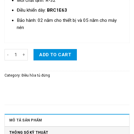
Môi chất lạnh: R-32
Điều khiển
dây
:
BRC1E63
Bảo hành: 02 năm cho thiết bị và 05 năm cho máy
nén
Điều Hòa Daikin Tủ Đứng Inverter 1 Chiều 43.000 BTU/H - Model:
ADD TO CART
Category:
Điều hòa tủ đứng
MÔ TẢ SẢN PHẨM
THÔNG SỐ KỸ THUẬT