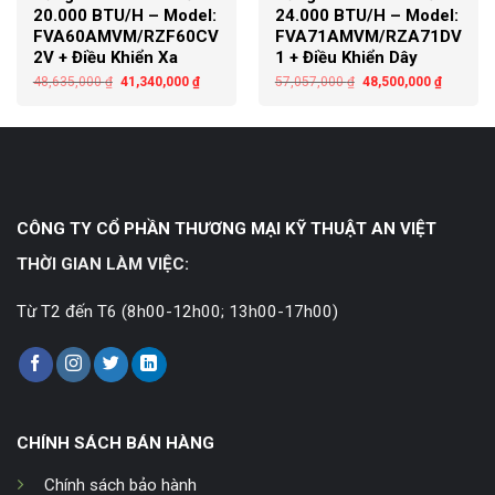
20.000 BTU/H – Model:
24.000 BTU/H – Model:
FVA60AMVM/RZF60CV
FVA71AMVM/RZA71DV
2V + Điều Khiển Xa
1 + Điều Khiển Dây
48,635,000
₫
41,340,000
₫
57,057,000
₫
48,500,000
₫
CÔNG TY CỔ PHẦN THƯƠNG MẠI KỸ THUẬT AN VIỆT
THỜI GIAN LÀM VIỆC:
Từ T2 đến T6 (8h00-12h00; 13h00-17h00)
CHÍNH SÁCH BÁN HÀNG
Chính sách bảo hành