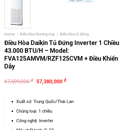
Home
/
Điều hòa thương mại
/
Điều hòa tủ đứng
Điều Hòa Daikin Tủ Đứng Inverter 1 Chiều
43.000 BTU/H – Model:
FVA125AMVM/RZF125CVM + Điều Khiển
Dây
₫
₫
67,509,000
57,380,000
Xuất xứ: Trung Quốc/Thái Lan
Chủng loại: 1 chiều
Công nghệ: Inverter