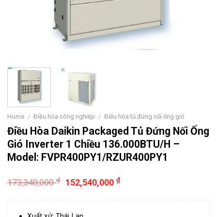
Home
/
Điều hòa công nghiệp
/
Điều hòa tủ đứng nối ống gió
Điều Hòa Daikin Packaged Tủ Đứng Nối Ống
Gió Inverter 1 Chiều 136.000BTU/H –
Model: FVPR400PY1/RZUR400PY1
₫
₫
173,340,000
152,540,000
Xuất xứ: Thái Lan