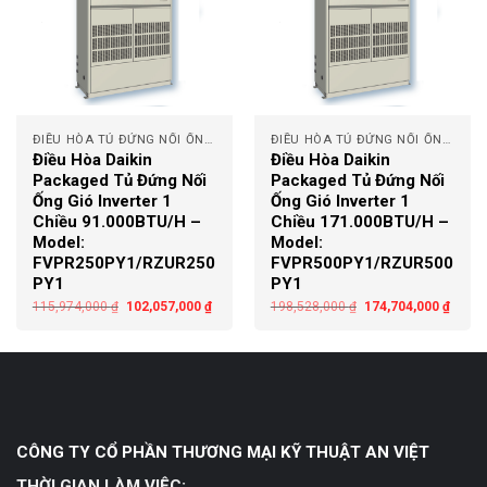
ĐIỀU HÒA TỦ ĐỨNG NỐI ỐNG GIÓ
ĐIỀU HÒA TỦ ĐỨNG NỐI ỐNG GIÓ
Điều Hòa Daikin
Điều Hòa Daikin
Packaged Tủ Đứng Nối
Packaged Tủ Đứng Nối
Ống Gió Inverter 1
Ống Gió Inverter 1
Chiều 91.000BTU/H –
Chiều 171.000BTU/H –
Model:
Model:
FVPR250PY1/RZUR250
FVPR500PY1/RZUR500
PY1
PY1
115,974,000
₫
102,057,000
₫
198,528,000
₫
174,704,000
₫
CÔNG TY CỔ PHẦN THƯƠNG MẠI KỸ THUẬT AN VIỆT
THỜI GIAN LÀM VIỆC: