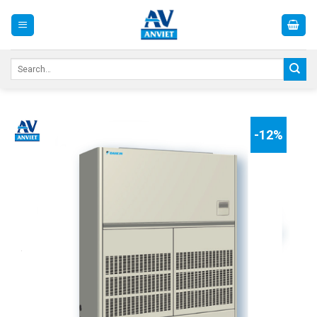
Skip
to
content
Search
for:
-12%