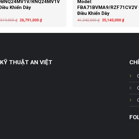
DBNQ24MV1V/RNQ24MV1V
Model:
Điều Khiển Dây
FBA71BVMA9/RZF71CV2V 
Điều Khiển Dây
,519,000
₫
26,791,000
₫
41,342,000
₫
35,140,000
₫
KỸ THUẬT AN VIỆT
CH
FO