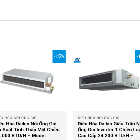
-15%
-
+
ỀU HÒA NỐI ỐNG GIÓ
ĐIỀU HÒA NỐI ỐNG GIÓ
ều Hòa Daikin Nối Ống Gió
Điều Hòa Daikin Giấu Trần N
 Suất Tĩnh Thấp Một Chiều
Ống Gió Inverter 1 Chiều Lo
.000 BTU/H – Model:
Cao Cấp 24.200 BTU/H –