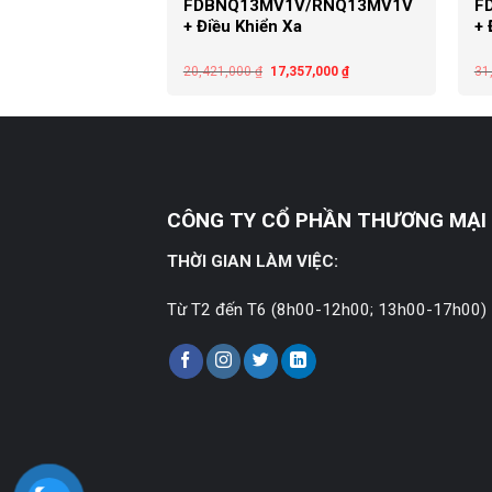
1V/RNQ21MV1V
FDBNQ13MV1V/RNQ13MV1V
F
Xa
+ Điều Khiển Xa
+ 
,727,000
₫
20,421,000
₫
17,357,000
₫
31
CÔNG TY CỔ PHẦN THƯƠNG MẠI 
THỜI GIAN LÀM VIỆC:
Từ T2 đến T6 (8h00-12h00; 13h00-17h00)