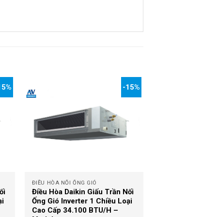
15%
-15%
+
ĐIỀU HÒA NỐI ỐNG GIÓ
ối
Điều Hòa Daikin Giấu Trần Nối
ại
Ống Gió Inverter 1 Chiều Loại
Cao Cấp 34.100 BTU/H –