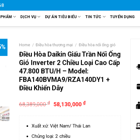
68
 PHẨM
DỊCH VỤ
DỰ ÁN TIÊU BIỂU
TIN TỨC
TUYỂN DỤNG
Home
/
Điều hòa thương mại
/
Điều hòa nối ống gió
5%
Điều Hòa Daikin Giấu Trần Nối Ống
Gió Inverter 2 Chiều Loại Cao Cấp
47.800 BTU/H – Model:
FBA140BVMA9/RZA140DY1 +
Điều Khiển Dây
₫
₫
68,389,000
58,130,000
Xuất xứ: Việt Nam/ Thái Lan
Chủng loại: 2 chiều