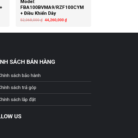
Model:
+
FBA100BVMA9/RZF100CYM
+ Điều Khiển Dây
52,068,000
₫
44,260,000
₫
ÍNH SÁCH BÁN HÀNG
Chính sách bảo hành
Chính sách trả góp
Chính sách lắp đặt
LLOW US