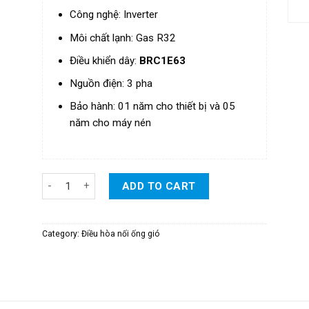
Công nghệ: Inverter
Môi chất lạnh: Gas R32
Điều khiển dây:
BRC1E63
Nguồn điện: 3 pha
Bảo hành: 01 năm cho thiết bị và 05
năm cho máy nén
Điều Hòa Daikin Giấu Trần Nối Ống Gió Inverter 2 Chiều Lo
ADD TO CART
Category:
Điều hòa nối ống gió