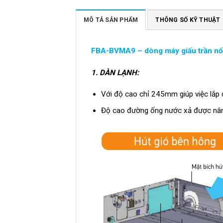
MÔ TẢ SẢN PHẨM
THÔNG SỐ KỸ THUẬT
FBA-BVMA9 – dòng máy giấu trần nối 
1.
DÀN LẠNH:
Với độ cao chỉ 245mm giúp việc lắp đ
Độ cao đường ống nước xả được nâ