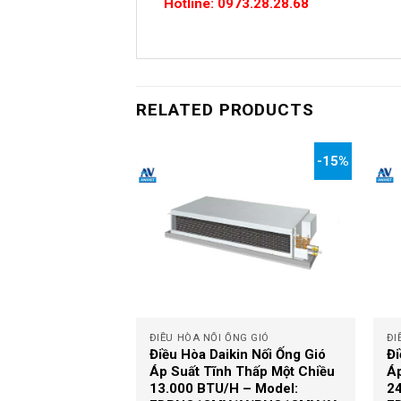
Hotline: 0973.28.28.68
RELATED PRODUCTS
-15%
-15%
+
+
NG GIÓ
ĐIỀU HÒA NỐI ỐNG GIÓ
ĐI
in Nối Ống Gió
Điều Hòa Daikin Nối Ống Gió
Đi
 Thấp Một Chiều
Áp Suất Tĩnh Thấp Một Chiều
Áp
 – Model:
13.000 BTU/H – Model:
24