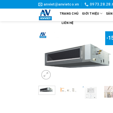
Skip
anviet@anvietco.vn
0973.28.28.
to
TRANG CHỦ
GIỚI THIỆU
SẢN
content
LIÊN HỆ
-1