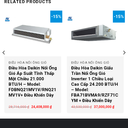
RELATED PRODUCTS
-15%
-15%
ĐIỀU HÒA NỐI ỐNG GIÓ
ĐIỀU HÒA NỐI ỐNG GIÓ
Điều Hòa Daikin Nối Ống
Điều Hòa Daikin Giấu
Gió Áp Suất Tĩnh Thấp
Trần Nối Ống Gió
Một Chiều 21.000
Inverter 1 Chiều Loại
BTU/H – Model:
Cao Cấp 24.200 BTU/H
FDBNQ21MV1V/RNQ21
– Model:
MV1V+ Điều Khiển Dây
FBA71BVMA9/RZF71C
YM + Điều Khiển Dây
28,716,000
₫
24,408,000
₫
43,530,000
₫
37,000,000
₫