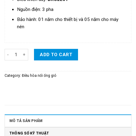
Nguồn điện: 3 pha
Bảo hành: 01 năm cho thiết bị và 05 năm cho máy
nén
Điều Hòa Daikin Giấu Trần Nối Ống Gió Inverter 1 Chiều Loại Tiê
ADD TO CART
Category:
Điều hòa nối ống gió
MÔ TẢ SẢN PHẨM
THÔNG SỐ KỸ THUẬT