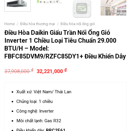
Home
/
Điều hòa thương mại
/
Điều hòa nối ống gió
Điều Hòa Daikin Giấu Trần Nối Ống Gió
Inverter 1 Chiều Loại Tiêu Chuẩn 29.000
BTU/H – Model:
FBFC85DVM9/RZFC85DY1+ Điều Khiển Dây
₫
₫
37,908,000
32,221,000
Xuất xứ: Việt Nam/ Thái Lan
Chủng loại: 1 chiều
Công nghệ: Inverter
Môi chất lạnh: Gas R32
Điều khiển dây:
BRC2E61