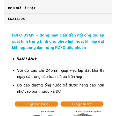
ĐƠN GIÁ LẮP ĐẶT
ECATALOG
FBFC-DVM9 – dòng máy giấu trần nối ống gió áp
suất tĩnh trung bình cho phép linh hoạt khi lắp đặt
kết hợp cùng dàn nóng RZFC tiêu chuẩn
1.
DÀN LẠNH:
Với độ cao chỉ 245mm giúp việc lắp đặt khả thi
ngay cả trong các tòa nhà có trần hẹp
Độ cao đường ống nước xả được nâng cao hơn
nhờ vào bơm nước xả DC