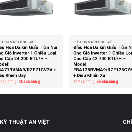
+
ỀU HÒA NỐI ỐNG GIÓ
ĐIỀU HÒA NỐI ỐNG GIÓ
ều Hòa Daikin Giấu Trần Nối
Điều Hòa Daikin Giấu Trần N
g Gió Inverter 1 Chiều Loại
Ống Gió Inverter 1 Chiều Lo
o Cấp 24.200 BTU/H –
Cao Cấp 42.700 BTU/H –
del:
Model:
BA71BVMA9/RZF71CV2V +
FBA125BVMA9/RZF125CY
ều Khiển Dây
+ Điều Khiển Xa
,342,000
₫
35,140,000
₫
57,741,000
₫
49,080,000
₫
KỸ THUẬT AN VIỆT
CH