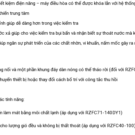
tiết kiệm điện năng – máy điều hòa có thể được khóa lẫn với hệ thố
khiển trung tâm
h giúp dễ dàng hơn trong việc kiểm tra
 xả giúp cho việc kiểm tra bụi bẩn và nhận biết sự thoát nước mà
úp ngăn sự phát triển của các chất nhờn, vi khuẩn, nấm mốc gây ra 
ng nối và một phần khung đáy dàn nóng có thể tháo rời (đối với R
huyển thiết bị hoặc thay đổi cách bố trí với công tắc thu hồi
ác tính năng:
iến làm mát bằng môi chất lạnh (áp dụng với RZFC71-140DY1)
p cho lượng gió đều và không bị thất thoát (áp dụng với RZFC40-100