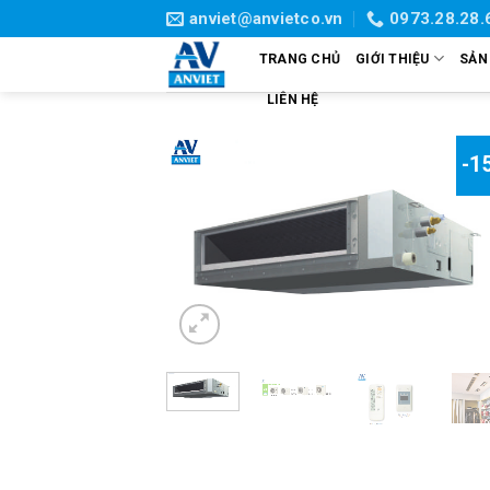
Skip
anviet@anvietco.vn
0973.28.28.
to
TRANG CHỦ
GIỚI THIỆU
SẢN
content
LIÊN HỆ
-1