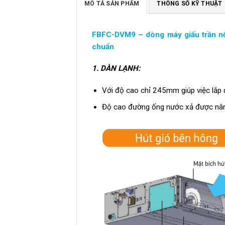
MÔ TẢ SẢN PHẨM
THÔNG SỐ KỸ THUẬT
FBFC-DVM9 – dòng máy giấu trần nối
chuẩn
1.
DÀN LẠNH:
Với độ cao chỉ 245mm giúp việc lắp đ
Độ cao đường ống nước xả được nâ