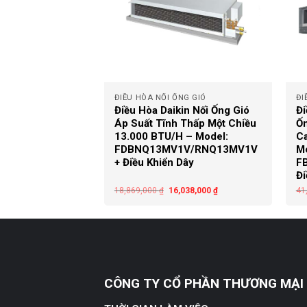
+
+
NG GIÓ
ĐIỀU HÒA NỐI ỐNG GIÓ
ĐI
in Nối Ống Gió
Điều Hòa Daikin Nối Ống Gió
Đi
 Thấp Một Chiều
Áp Suất Tĩnh Thấp Một Chiều
Ốn
 – Model:
13.000 BTU/H – Model:
Ca
1V/RNQ21MV1V
FDBNQ13MV1V/RNQ13MV1V
Mo
Dây
+ Điều Khiển Dây
F
Đi
,408,000
₫
18,869,000
₫
16,038,000
₫
41
CÔNG TY CỔ PHẦN THƯƠNG MẠI 