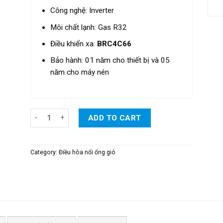
Công nghệ: Inverter
Môi chất lạnh: Gas R32
Điều khiển xa:
BRC4C66
Bảo hành: 01 năm cho thiết bị và 05
năm cho máy nén
Điều Hòa Daikin Giấu Trần Nối Ống Gió Inverter 1 Chiều Lo
ADD TO CART
Category:
Điều hòa nối ống gió