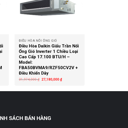
+
ĐIỀU HÒA NỐI ỐNG GIÓ
ối
Điều Hòa Daikin Giấu Trần Nối
ại
Ống Gió Inverter 1 Chiều Loại
Cao Cấp 17.100 BTU/H –
Model:
M
FBA50BVMA9/RZF50CV2V +
Điều Khiển Dây
31,974,000
₫
27,180,000
₫
ÍNH SÁCH BÁN HÀNG