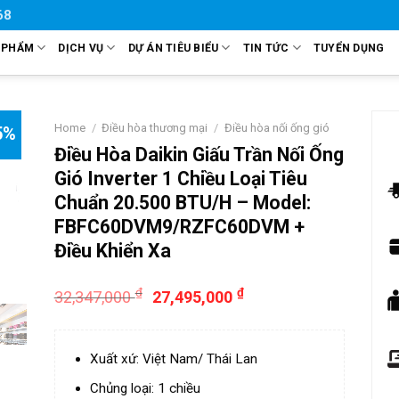
68
 PHẨM
DỊCH VỤ
DỰ ÁN TIÊU BIỂU
TIN TỨC
TUYỂN DỤNG
Home
/
Điều hòa thương mại
/
Điều hòa nối ống gió
5%
Điều Hòa Daikin Giấu Trần Nối Ống
Gió Inverter 1 Chiều Loại Tiêu
Chuẩn 20.500 BTU/H – Model:
FBFC60DVM9/RZFC60DVM +
Điều Khiển Xa
₫
₫
32,347,000
27,495,000
Xuất xứ: Việt Nam/ Thái Lan
Chủng loại: 1 chiều