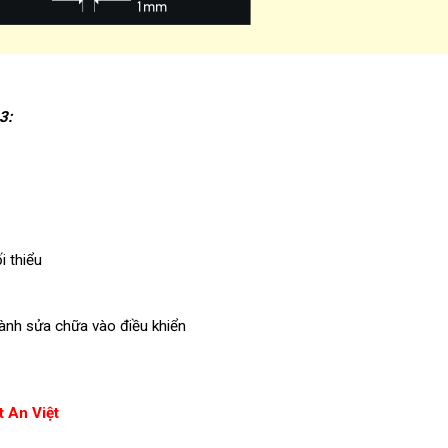
3
:
i thiểu
hành sửa chữa vào điều khiển
 An Việt