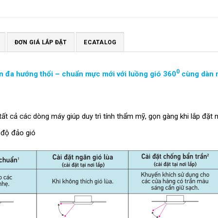
ĐƠN GIÁ LẮP ĐẶT
ECATALOG
0
 đa hướng thổi – chuẩn mực mới với luồng gió 360
cùng dàn 
t cả các dòng máy giúp duy trì tính thẩm mỹ, gọn gàng khi lắp đặt n
ế độ đảo gió