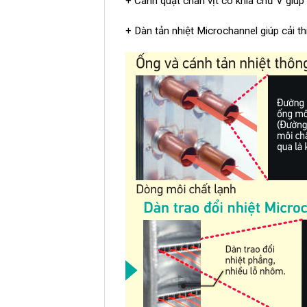
+ Cánh quạt chân vịt có khía chữ V giúp
+ Dàn tản nhiệt Microchannel giúp cải th