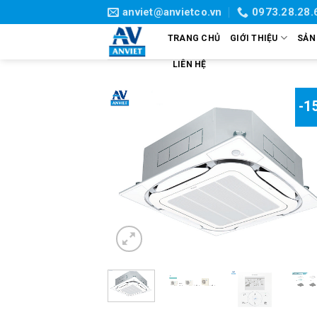
Skip
anviet@anvietco.vn
0973.28.28.
to
TRANG CHỦ
GIỚI THIỆU
SẢN
content
LIÊN HỆ
-1