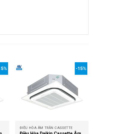
15%
-15%
+
ĐIỀU HÒA ÂM TRẦN CASSETTE
m
Điều Hòa Daikin Cassette Âm