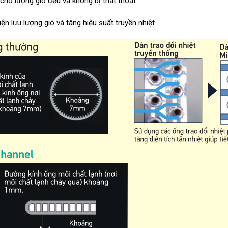
 cho lượng gió đều và không bị thất thoát
iện lưu lượng gió và tăng hiệu suất truyền nhiệt