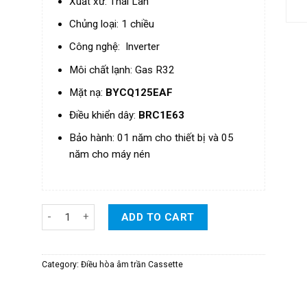
Xuất xứ: Thái Lan
Chủng loại: 1 chiều
Công nghệ: Inverter
Môi chất lạnh: Gas R32
Mặt nạ:
BYCQ125EAF
Điều khiển dây:
BRC1E63
Bảo hành: 01 năm cho thiết bị và 05
năm cho máy nén
Điều Hòa Daikin Cassette Âm Trần Đa Hướng Thổi Inverter 
ADD TO CART
Category:
Điều hòa âm trần Cassette