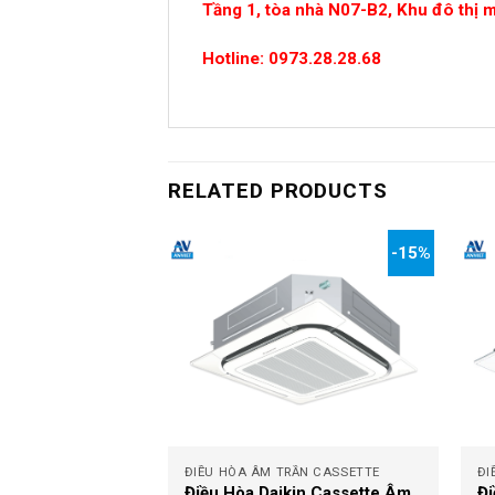
Tầng 1, tòa nhà N07-B2, Khu đô thị 
Hotline: 0973.28.28.68
RELATED PRODUCTS
-15%
-15%
+
+
RẦN CASSETTE
ĐIỀU HÒA ÂM TRẦN CASSETTE
ĐI
kin Cassette Âm
Điều Hòa Daikin Cassette Âm
Đi