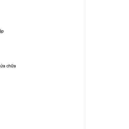
ập
 sửa chữa