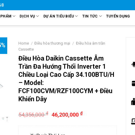
68
 PHẨM
DỊCH VỤ
DỰ ÁN TIÊU BIỂU
TIN TỨC
TUYỂN DỤNG
Home
/
Điều hòa thương mại
/
Điều hòa âm trần
5%
Cassette
Điều Hòa Daikin Cassette Âm
Trần Đa Hướng Thổi Inverter 1
Chiều Loại Cao Cấp 34.100BTU/H
– Model:
FCF100CVM/RZF100CYM + Điều
Khiển Dây
₫
₫
54,356,000
46,200,000