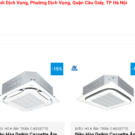
mới Dịch Vọng, Phường Dịch Vọng, Quận Cầu Giấy, TP Hà Nội
-15%
-
+
ỀU HÒA ÂM TRẦN CASSETTE
ĐIỀU HÒA ÂM TRẦN CASSETTE
ều Hòa Daikin Cassette Âm
Điều Hòa Daikin Cassette Â