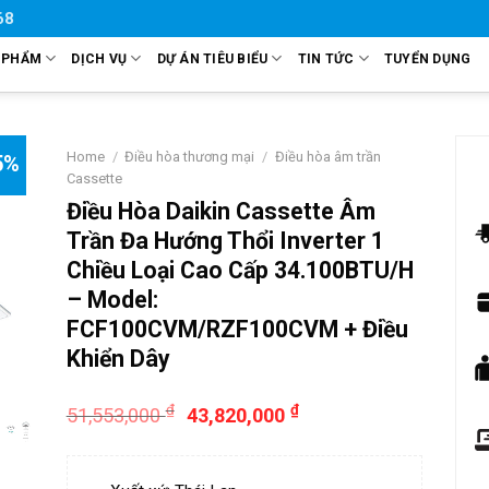
68
 PHẨM
DỊCH VỤ
DỰ ÁN TIÊU BIỂU
TIN TỨC
TUYỂN DỤNG
Home
/
Điều hòa thương mại
/
Điều hòa âm trần
5%
Cassette
Điều Hòa Daikin Cassette Âm
Trần Đa Hướng Thổi Inverter 1
Chiều Loại Cao Cấp 34.100BTU/H
– Model:
FCF100CVM/RZF100CVM + Điều
Khiển Dây
₫
₫
51,553,000
43,820,000