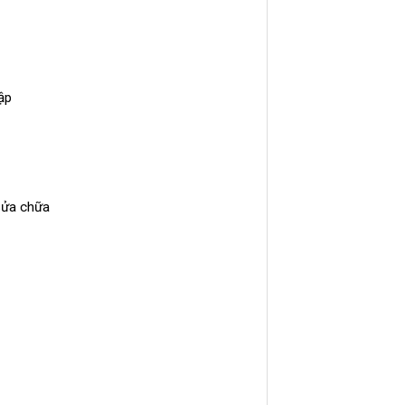
ập
 sửa chữa