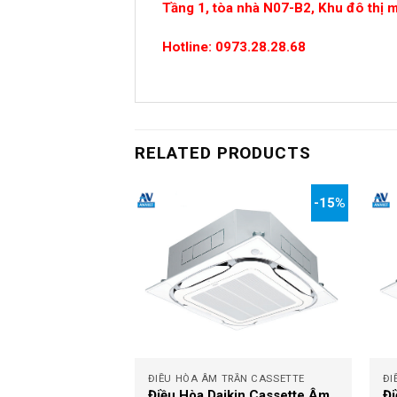
Tầng 1, tòa nhà N07-B2, Khu đô thị 
Hotline: 0973.28.28.68
RELATED PRODUCTS
-15%
-15%
+
+
RẦN CASSETTE
ĐIỀU HÒA ÂM TRẦN CASSETTE
ĐI
kin Cassette Âm
Điều Hòa Daikin Cassette Âm
Đi