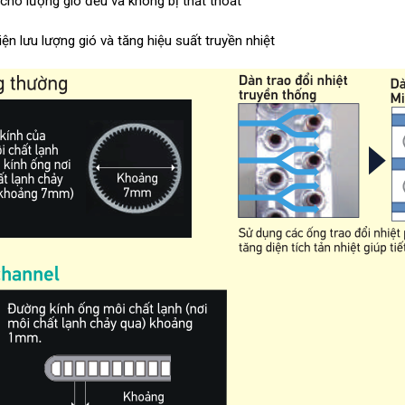
 cho lượng gió đều và không bị thất thoát
iện lưu lượng gió và tăng hiệu suất truyền nhiệt