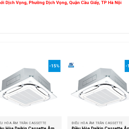
mới Dịch Vọng, Phường Dịch Vọng, Quận Cầu Giấy, TP Hà Nội
-15%
-
+
ỀU HÒA ÂM TRẦN CASSETTE
ĐIỀU HÒA ÂM TRẦN CASSETTE
ều Hòa Daikin Cassette Âm
Điều Hòa Daikin Cassette Â