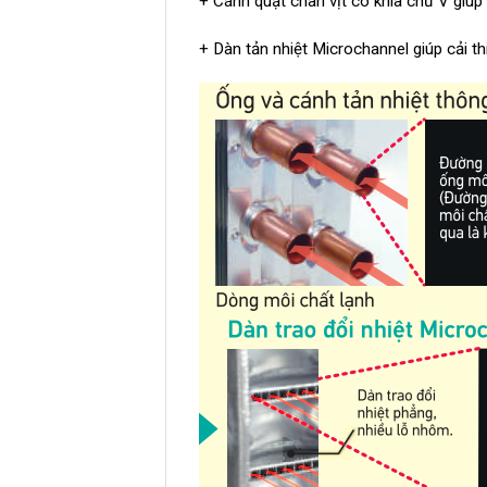
+ Cánh quạt chân vịt có khía chữ V giúp
+ Dàn tản nhiệt Microchannel giúp cải th