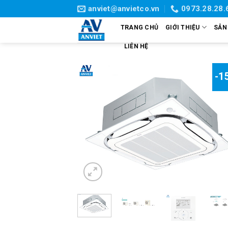
Skip
anviet@anvietco.vn
0973.28.28.
to
TRANG CHỦ
GIỚI THIỆU
SẢN
content
LIÊN HỆ
-1