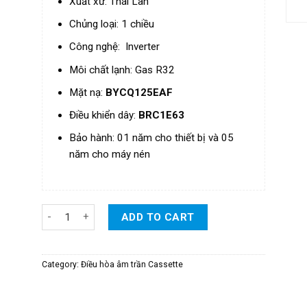
Xuất xứ: Thái Lan
Chủng loại: 1 chiều
Công nghệ: Inverter
Môi chất lạnh: Gas R32
Mặt nạ:
BYCQ125EAF
Điều khiển dây:
BRC1E63
Bảo hành: 01 năm cho thiết bị và 05
năm cho máy nén
Điều Hòa Daikin Cassette Âm Trần Đa Hướng Thổi Inverter 
ADD TO CART
Category:
Điều hòa âm trần Cassette