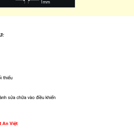
3
:
i thiểu
hành sửa chữa vào điều khiển
 An Việt