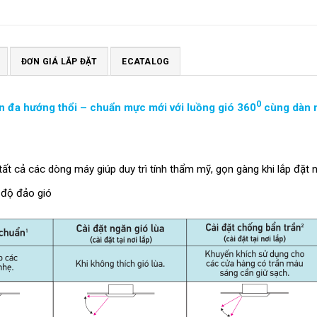
ĐƠN GIÁ LẮP ĐẶT
ECATALOG
0
 đa hướng thổi – chuẩn mực mới với luồng gió 360
cùng dàn 
t cả các dòng máy giúp duy trì tính thẩm mỹ, gọn gàng khi lắp đặt n
ế độ đảo gió