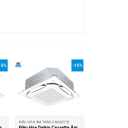
15%
-15%
+
ĐIỀU HÒA ÂM TRẦN CASSETTE
m
Điều Hòa Daikin Cassette Âm