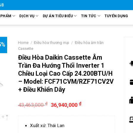
68
 PHẨM
DỊCH VỤ
DỰ ÁN TIÊU BIỂU
TIN TỨC
TUYỂN DỤNG
Home
/
Điều hòa thương mại
/
Điều hòa âm trần
5%
Cassette
Điều Hòa Daikin Cassette Âm
Trần Đa Hướng Thổi Inverter 1
Chiều Loại Cao Cấp 24.200BTU/H
– Model: FCF71CVM/RZF71CV2V
+ Điều Khiển Dây
₫
₫
43,463,000
36,940,000
Xuất xứ: Thái Lan