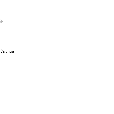
ập
 sửa chữa