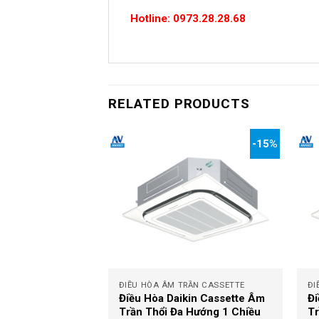
Hotline: 0973.28.28.68
RELATED PRODUCTS
-15%
-15%
+
+
RẦN CASSETTE
ĐIỀU HÒA ÂM TRẦN CASSETTE
ĐI
kin Cassette Âm
Điều Hòa Daikin Cassette Âm
Đi
 Hướng 1 Chiều
Trần Thổi Đa Hướng 1 Chiều
Tr