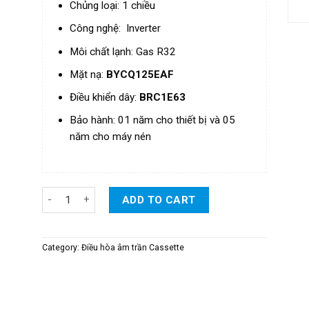
Chủng loại: 1 chiều
Công nghệ: Inverter
Môi chất lạnh: Gas R32
Mặt nạ:
BYCQ125EAF
Điều khiển dây:
BRC1E63
Bảo hành: 01 năm cho thiết bị và 05
năm cho máy nén
Điều Hòa Daikin Cassette Âm Trần Đa Hướng Thổi Inverter 
ADD TO CART
Category:
Điều hòa âm trần Cassette