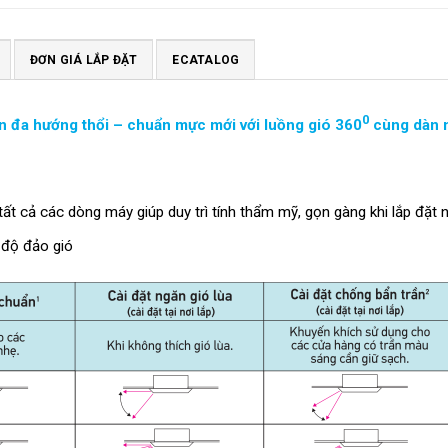
ĐƠN GIÁ LẮP ĐẶT
ECATALOG
0
 đa hướng thổi – chuẩn mực mới với luồng gió 360
cùng dàn 
t cả các dòng máy giúp duy trì tính thẩm mỹ, gọn gàng khi lắp đặt n
ế độ đảo gió