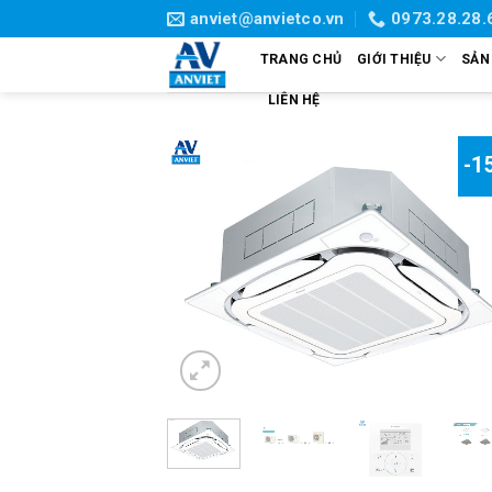
Skip
anviet@anvietco.vn
0973.28.28.
to
TRANG CHỦ
GIỚI THIỆU
SẢN
content
LIÊN HỆ
-1