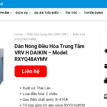
68
 PHẨM
DỊCH VỤ
DỰ ÁN TIÊU BIỂU
TIN TỨC
TUYỂN DỤNG
Home
/
Điều hòa trung tâm (VRV-VRF)
/
Điều hòa
trung tâm Daikin
Dàn Nóng Điều Hòa Trung Tâm
VRV H DAIKIN – Model:
RXYQ48AYMV
Liên hệ
+ Xuất xứ: Thái Lan
+ Loại điều hòa: 2 chiều
+ Gas (Môi chất lạnh): R-410A
+ Tổ hợp gồm 03 dàn nóng RXYQ16AYM