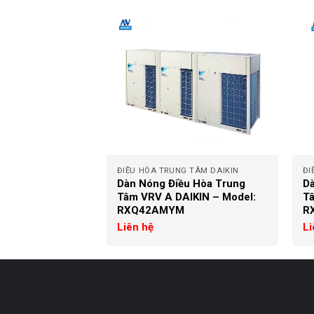
+
+
 TÂM DAIKIN
ĐIỀU HÒA TRUNG TÂM DAIKIN
ĐI
u Hòa Trung
Dàn Nóng Điều Hòa Trung
Dà
IKIN – Model:
Tâm VRV A DAIKIN – Model:
Tâ
RXQ42AMYM
R
Liên hệ
Li