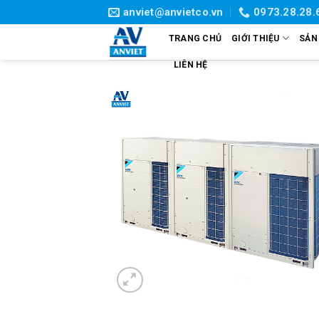
Skip
anviet@anvietco.vn
0973.28.28.
to
TRANG CHỦ
GIỚI THIỆU
SẢN
content
LIÊN HỆ