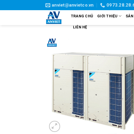
Skip
anviet@anvietco.vn
0973.28.28.
to
TRANG CHỦ
GIỚI THIỆU
SẢN
content
LIÊN HỆ