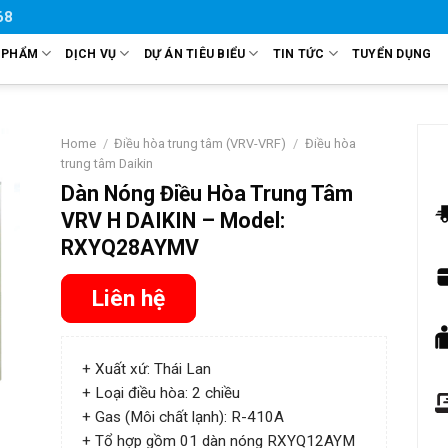
68
 PHẨM
DỊCH VỤ
DỰ ÁN TIÊU BIỂU
TIN TỨC
TUYỂN DỤNG
Home
/
Điều hòa trung tâm (VRV-VRF)
/
Điều hòa
trung tâm Daikin
Dàn Nóng Điều Hòa Trung Tâm
VRV H DAIKIN – Model:
RXYQ28AYMV
Liên hệ
+ Xuất xứ: Thái Lan
+ Loại điều hòa: 2 chiều
+ Gas (Môi chất lạnh): R-410A
+ Tổ hợp gồm 01 dàn nóng RXYQ12AYM