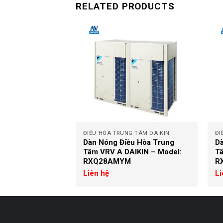
RELATED PRODUCTS
+
+
 TÂM DAIKIN
ĐIỀU HÒA TRUNG TÂM DAIKIN
ĐI
u Hòa Trung
Dàn Nóng Điều Hòa Trung
Dà
IKIN – Model:
Tâm VRV A DAIKIN – Model:
Tâ
RXQ28AMYM
R
Liên hệ
Li