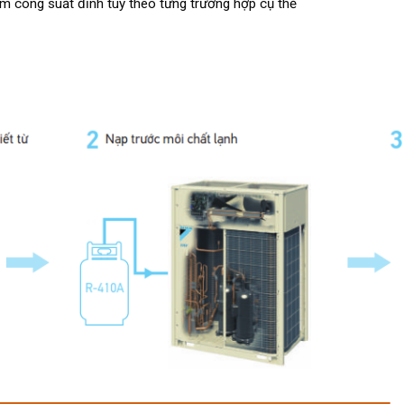
ảm công suất đỉnh tùy theo từng trường hợp cụ thể
h