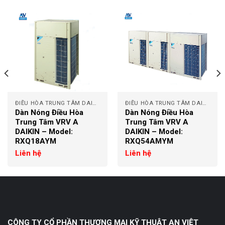
ĐIỀU HÒA TRUNG TÂM DAIKIN
ĐIỀU HÒA TRUNG TÂM DAIKIN
Dàn Nóng Điều Hòa
Dàn Nóng Điều Hòa
Trung Tâm VRV A
Trung Tâm VRV A
DAIKIN – Model:
DAIKIN – Model:
RXQ18AYM
RXQ54AMYM
Liên hệ
Liên hệ
CÔNG TY CỔ PHẦN THƯƠNG MẠI KỸ THUẬT AN VIỆT