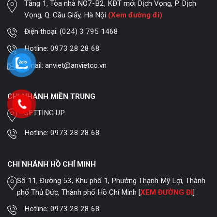
Tầng 1, Tòa nhà NO7-B2, KĐT mới Dịch Vọng, P. Dịch
Vọng, Q. Cầu Giấy, Hà Nội
(Xem đường đi)
Điện thoại:
(024) 3 795 1468
Hotline:
0973 28 28 68
Email:
anviet@anvietco.vn
CHI NHÁNH MIỀN TRUNG
SETTING UP
Hotline:
0973 28 28 68
CHI NHÁNH HỒ CHÍ MINH
Số 11, Đường 53, Khu phố 1, Phường Thạnh Mỹ Lợi, Thành
phố Thủ Đức, Thành phố Hồ Chí Minh [
XEM ĐƯỜNG ĐI
]
Hotline:
0973 28 28 68