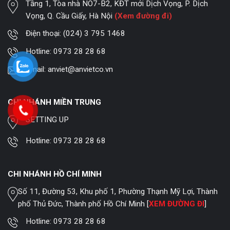
Tầng 1, Tòa nhà NO7-B2, KĐT mới Dịch Vọng, P. Dịch
Vọng, Q. Cầu Giấy, Hà Nội
(Xem đường đi)
Điện thoại:
(024) 3 795 1468
Hotline:
0973 28 28 68
Email:
anviet@anvietco.vn
CHI NHÁNH MIỀN TRUNG
SETTING UP
Hotline:
0973 28 28 68
CHI NHÁNH HỒ CHÍ MINH
Số 11, Đường 53, Khu phố 1, Phường Thạnh Mỹ Lợi, Thành
phố Thủ Đức, Thành phố Hồ Chí Minh [
XEM ĐƯỜNG ĐI
]
Hotline:
0973 28 28 68